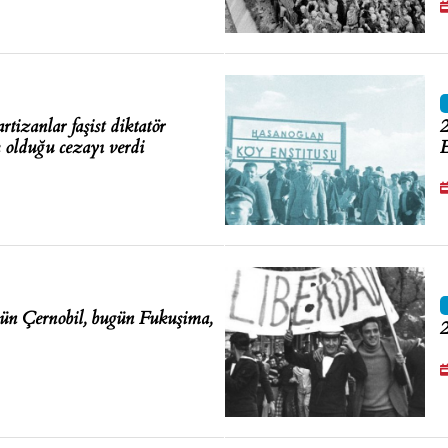
tizanlar faşist diktatör
2
 olduğu cezayı verdi
E
ün Çernobil, bugün Fukuşima,
2