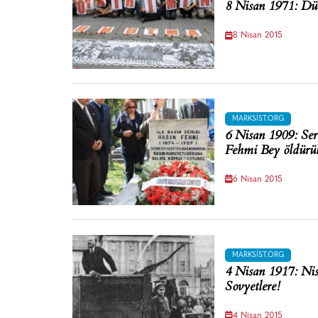
8 Nisan 1971: D
8 Nisan 2015
MARKSIST.ORG
6 Nisan 1909: Ser
Fehmi Bey öldürü
6 Nisan 2015
MARKSIST.ORG
4 Nisan 1917: Nis
Sovyetlere!
4 Nisan 2015