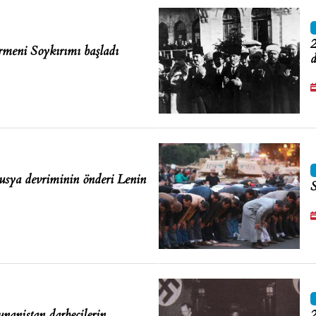
2
meni Soykırımı başladı
d
sya devriminin önderi Lenin
S
nanistan darbecilerin
2