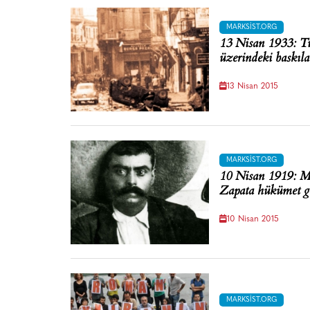
MARKSIST.ORG
13 Nisan 1933: Tü
üzerindeki baskıla
13 Nisan 2015
MARKSIST.ORG
10 Nisan 1919: Me
Zapata hükümet gü
10 Nisan 2015
MARKSIST.ORG