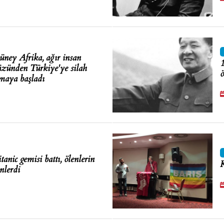
ney Afrika, ağır insan
1
yüzünden Türkiye'ye silah
ö
maya başladı
anic gemisi battı, ölenlerin
K
nlerdi