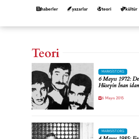
haberler
yazarlar
teori
kültür
Teori
MARKSIST.ORG
6 Mayıs 1972: De
Hüseyin İnan idam
6 Mayıs 2015
MARKSIST.ORG
4 Mayıs 1985: Fat