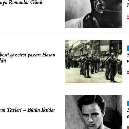
ünya Romanlar Günü
B
besti gazetesi yazarı Hasan
5
ldü
v
an Tezleri – Bütün İktidar
3
e