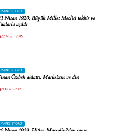
MARKSIST.ORG
3 Nisan 1920: Büyük Millet Meclisi tekbir ve
ualarla açıldı
22 Nisan 2015
MARKSIST.ORG
inan Özbek anlattı: Marksizm ve din
21 Nisan 2015
MARKSIST.ORG
0 Nisan 1939: Hitler, Mussolini'den sonra