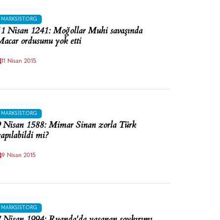
MARKSIST.ORG
1 Nisan 1241: Moğollar Muhi savaşında
acar ordusunu yok etti
11 Nisan 2015
MARKSIST.ORG
 Nisan 1588: Mimar Sinan zorla Türk
apılabildi mi?
9 Nisan 2015
MARKSIST.ORG
 Nisan 1994: Ruanda'da yaşanan soykırımı