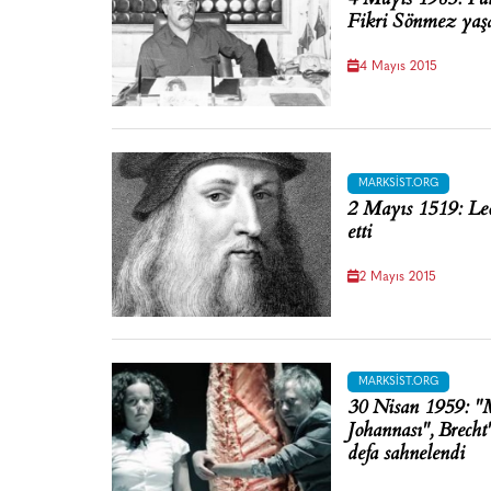
Fikri Sönmez yaşa
4 Mayıs 2015
MARKSIST.ORG
2 Mayıs 1519: Leo
etti
2 Mayıs 2015
MARKSIST.ORG
30 Nisan 1959: "
Johannası", Brecht
defa sahnelendi