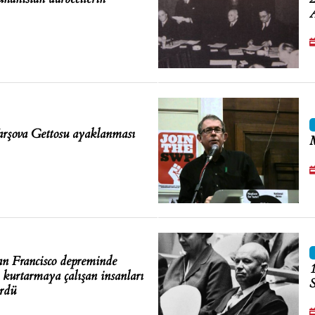
A
rşova Gettosu ayaklanması
M
n Francisco depreminde
1
ı kurtarmaya çalışan insanları
S
rdü