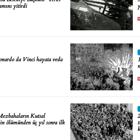
mını yitirdi
y
nardo da Vinci hayata veda
1
Mezbahaların Kutsal
2
'in ölümünden üç yıl sonra ilk
t
k