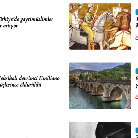
rkiye’de gayrimüslimler
1
r artıyor
M
ksikalı devrimci Emiliano
9
çlerince öldürüldü
y
7