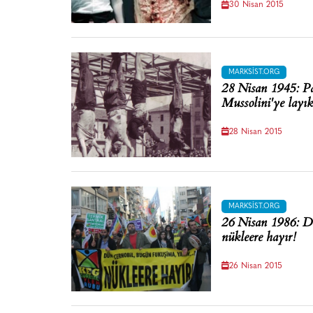
30 Nisan 2015
MARKSIST.ORG
28 Nisan 1945: Par
Mussolini'ye layık
28 Nisan 2015
MARKSIST.ORG
26 Nisan 1986: D
nükleere hayır!
26 Nisan 2015