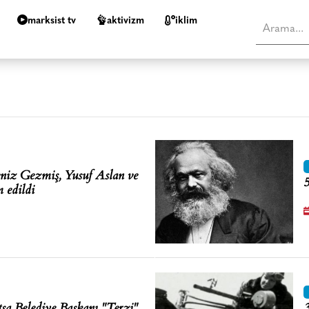
marksist tv
aktivizm
i̇klim
niz Gezmiş, Yusuf Aslan ve
5
 edildi
sa Belediye Başkanı "Terzi"
3