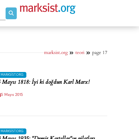
marksist.org
teori
page 17
MARKSIST.ORG
 Mayıs 1818: İyi ki doğdun Karl Marx!
5 Mayıs 2015
MARKSIST.ORG
 Mayıs 1935: "Demir Kartallar"ın pilotları