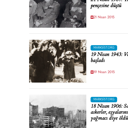
pençesine düştü
21 Nisan 2015
MARKSIST.ORG
19 Nisan 1943: Va
başladı
19 Nisan 2015
MARKSIST.ORG
18 Nisan 1906: Sa
askerler, eşyaların
yağmacı diye öldü