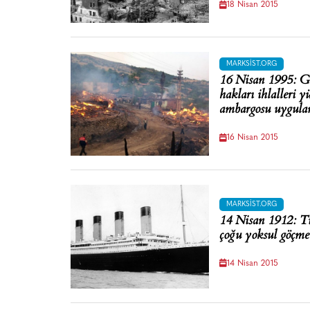
18 Nisan 2015
MARKSIST.ORG
16 Nisan 1995: Gü
hakları ihlalleri 
ambargosu uygula
16 Nisan 2015
MARKSIST.ORG
14 Nisan 1912: Tit
çoğu yoksul göçme
14 Nisan 2015