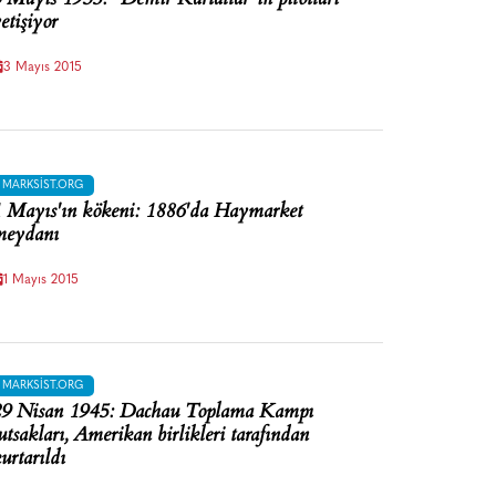
etişiyor
3 Mayıs 2015
MARKSIST.ORG
 Mayıs'ın kökeni: 1886'da Haymarket
meydanı
1 Mayıs 2015
MARKSIST.ORG
9 Nisan 1945: Dachau Toplama Kampı
utsakları, Amerikan birlikleri tarafından
urtarıldı