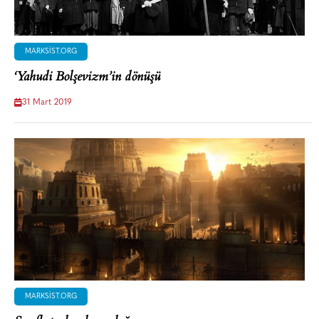
MARKSIST.ORG
‘Yahudi Bolşevizm’in dönüşü
31 Mart 2019
MARKSIST.ORG