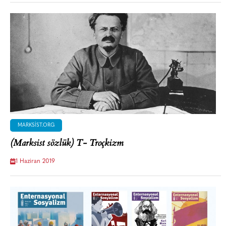
MARKSIST.ORG
(Marksist sözlük) T- Troçkizm
1 Haziran 2019