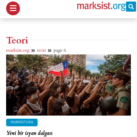
Teori
marksist.org
teori
page 6
MARKSIST.ORG
Yeni bir isyan dalgası