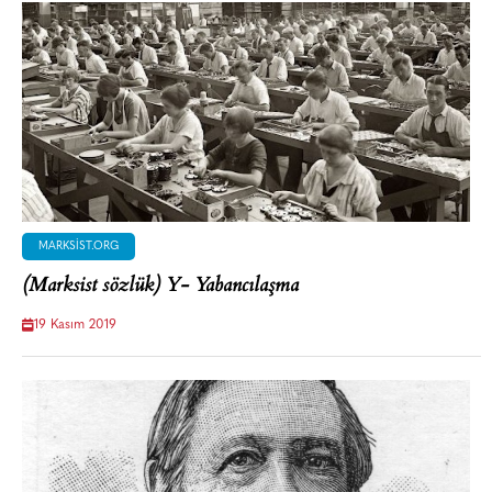
MARKSIST.ORG
(Marksist sözlük) Y- Yabancılaşma
19 Kasım 2019