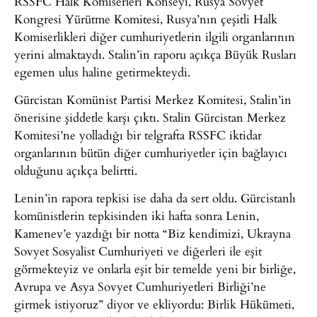
RSSFC Halk Komiserleri Konseyi, Rusya Sovyet
Kongresi Yürütme Komitesi, Rusya’nın çeşitli Halk
Komiserlikleri diğer cumhuriyetlerin ilgili organlarının
yerini almaktaydı. Stalin’in raporu açıkça Büyük Rusları
egemen ulus haline getirmekteydi.
Gürcistan Komünist Partisi Merkez Komitesi, Stalin’in
önerisine şiddetle karşı çıktı. Stalin Gürcistan Merkez
Komitesi’ne yolladığı bir telgrafta RSSFC iktidar
organlarının bütün diğer cumhuriyetler için bağlayıcı
olduğunu açıkça belirtti.
Lenin’in rapora tepkisi ise daha da sert oldu. Gürcistanlı
komünistlerin tepkisinden iki hafta sonra Lenin,
Kamenev’e yazdığı bir notta “Biz kendimizi, Ukrayna
Sovyet Sosyalist Cumhuriyeti ve diğerleri ile eşit
görmekteyiz ve onlarla eşit bir temelde yeni bir birliğe,
Avrupa ve Asya Sovyet Cumhuriyetleri Birliği’ne
girmek istiyoruz” diyor ve ekliyordu: Birlik Hükümeti,