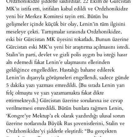
Ordzhonikidze şiddetle saldırdılar. 22 Ekim’de Gürcistan
MK’sı istifa etti, istifaları kabul edildi ve Ordzhonikidze
yeni bir Merkez Komitesi tayin etti. Bütün bu
gelişmeler içinde küçük bir olay, Lenin’in tüm ilgisini
meseleye çekti. Tartışmalar sırasında Ordzhonikidze,
eski bir Gürcistan MK üyesini tokatladı. Bunun üzerine
Gürcistan eski MK’sı yeni bir araştırma açılmasını istedi.
Stalin’in parti, devlet ve gizli polis aygıtı bu isteği hasır
altı edemedi fakat Lenin’e ulaşmasını ellerinden
geldiğince engellediler. Hastalığı bahane edilerek
Lenin’in dışarıyla görüşmeleri engellendi, sadece günde
5 dakika yazı yazması emredildi. (Bu sırada Lenin yarı
felç olmuştu ve yazı yazamamakta fakat dikte
ettirmekteydi.) Gürcistan üzerine sorularına ise cevap
verilmemesi emredildi. Bütün bunlara rağmen Lenin,
‘Kongre’ye Mektup’a ek olarak yazdırdığı ulusal sorun
üzerine notlarında Büyük Rus şovenistlerini, Stalin ve
Ordzhonikidze’yi şiddetle eleştirdi: “Bu gerçekten