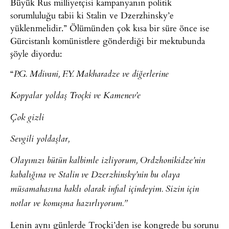
Büyük Rus milliyetçisi kampanyanın politik
sorumluluğu tabii ki Stalin ve Dzerzhinsky’e
yüklenmelidir.” Ölümünden çok kısa bir süre önce ise
Gürcistanlı komünistlere gönderdiği bir mektubunda
şöyle diyordu:
“
P.G. Mdivani, F.Y. Makharadze ve diğerlerine
Kopyalar yoldaş Troçki ve Kamenev’e
Çok gizli
Sevgili yoldaşlar,
Olayınızı bütün kalbimle izliyorum, Ordzhonikidze’nin
kabalığına ve Stalin ve Dzerzhinsky’nin bu olaya
müsamahasına haklı olarak infial içindeyim. Sizin için
notlar ve konuşma hazırlıyorum.”
Lenin aynı günlerde Troçki’den ise kongrede bu sorunu