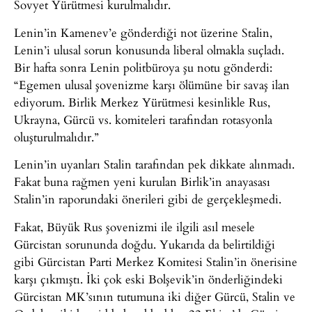
Sovyet Yürütmesi kurulmalıdır.
Lenin’in Kamenev’e gönderdiği not üzerine Stalin,
Lenin’i ulusal sorun konusunda liberal olmakla suçladı.
Bir hafta sonra Lenin politbüroya şu notu gönderdi:
“Egemen ulusal şovenizme karşı ölümüne bir savaş ilan
ediyorum. Birlik Merkez Yürütmesi kesinlikle Rus,
Ukrayna, Gürcü vs. komiteleri tarafından rotasyonla
oluşturulmalıdır.”
Lenin’in uyanları Stalin tarafından pek dikkate alınmadı.
Fakat buna rağmen yeni kurulan Birlik’in anayasası
Stalin’in raporundaki önerileri gibi de gerçekleşmedi.
Fakat, Büyük Rus şovenizmi ile ilgili asıl mesele
Gürcistan sorununda doğdu. Yukarıda da belirtildiği
gibi Gürcistan Parti Merkez Komitesi Stalin’in önerisine
karşı çıkmıştı. İki çok eski Bolşevik’in önderliğindeki
Gürcistan MK’sının tutumuna iki diğer Gürcü, Stalin ve