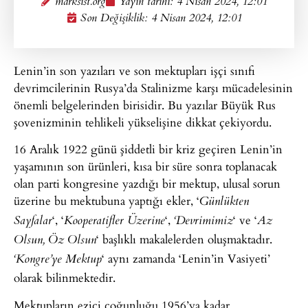
marksist.org
Yayın tarihi:
4 Nisan 2024, 12:01
Son Değişiklik: 4 Nisan 2024, 12:01
Lenin’in son yazıları ve son mektupları işçi sınıfı
devrimcilerinin Rusya’da Stalinizme karşı mücadelesinin
önemli belgelerinden birisidir. Bu yazılar Büyük Rus
şovenizminin tehlikeli yükselişine dikkat çekiyordu.
16 Aralık 1922 günü şiddetli bir kriz geçiren Lenin’in
yaşamının son ürünleri, kısa bir süre sonra toplanacak
olan parti kongresine yazdığı bir mektup, ulusal sorun
üzerine bu mektubuna yaptığı ekler, ‘
Günlükten
‘, ‘
‘,
‘ ve ‘
Sayfalar
Kooperatifler Üzerine
‘Devrimimiz
Az
‘ başlıklı makalelerden oluşmaktadır.
Olsun, Öz Olsun
‘ aynı zamanda ‘Lenin’in Vasiyeti’
‘Kongre’ye Mektup
olarak bilinmektedir.
Mektupların ezici çoğunluğu 1956’ya kadar