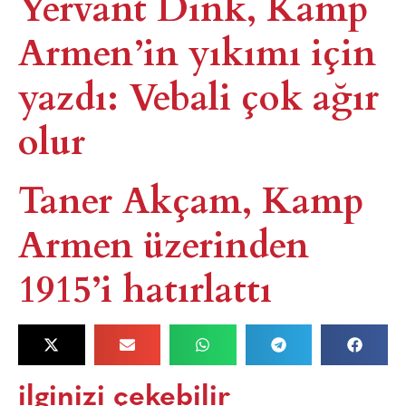
Yervant Dink, Kamp
Armen’in yıkımı için
yazdı: Vebali çok ağır
olur
Taner Akçam, Kamp
Armen üzerinden
1915’i hatırlattı
ilginizi çekebilir