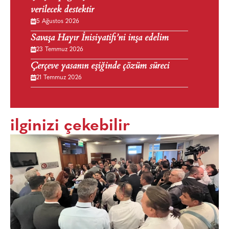
verilecek destektir
5 Ağustos 2026
Savaşa Hayır İnisiyatifi’ni inşa edelim
23 Temmuz 2026
Çerçeve yasanın eşiğinde çözüm süreci
21 Temmuz 2026
ilginizi çekebilir