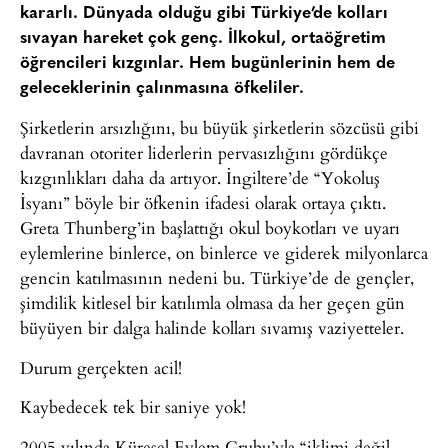
kararlı. Dünyada olduğu gibi Türkiye’de kolları
sıvayan hareket çok genç. İlkokul, ortaöğretim
öğrencileri kızgınlar. Hem bugünlerinin hem de
geleceklerinin çalınmasına öfkeliler.
Şirketlerin arsızlığını, bu büyük şirketlerin sözcüsü gibi
davranan otoriter liderlerin pervasızlığını gördükçe
kızgınlıkları daha da artıyor. İngiltere’de “Yokoluş
İsyanı” böyle bir öfkenin ifadesi olarak ortaya çıktı.
Greta Thunberg’in başlattığı okul boykotları ve uyarı
eylemlerine binlerce, on binlerce ve giderek milyonlarca
gencin katılmasının nedeni bu. Türkiye’de de gençler,
şimdilik kitlesel bir katılımla olmasa da her geçen gün
büyüyen bir dalga halinde kolları sıvamış vaziyetteler.
Durum gerçekten acil!
Kaybedecek tek bir saniye yok!
2005 yılında Küresel Eylem Grubu’yla “iklimi değil