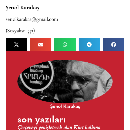
Şenol Karakaş
senolkarakas@gmail.com
(Sosyalist İşçi)
Şenol Karakaş
son yazıları
Çerçeveyi genişletecek olan Kürt halkına