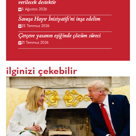
verilecek destektir
5 Ağustos 2026
Savaşa Hayır İnisiyatifi’ni inşa edelim
23 Temmuz 2026
Çerçeve yasanın eşiğinde çözüm süreci
21 Temmuz 2026
ilginizi çekebilir