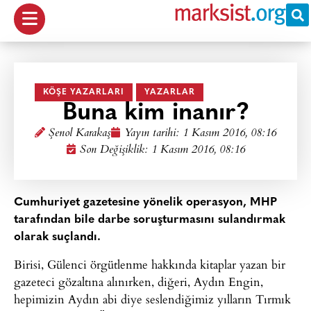
KÖŞE YAZARLARI
YAZARLAR
Buna kim inanır?
Şenol Karakaş
Yayın tarihi:
1 Kasım 2016, 08:16
Son Değişiklik: 1 Kasım 2016, 08:16
Cumhuriyet gazetesine yönelik operasyon, MHP
tarafından bile darbe soruşturmasını sulandırmak
olarak suçlandı.
Birisi, Gülenci örgütlenme hakkında kitaplar yazan bir
gazeteci gözaltına alınırken, diğeri, Aydın Engin,
hepimizin Aydın abi diye seslendiğimiz yılların Tırmık