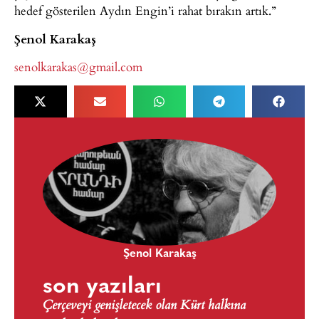
hedef gösterilen Aydın Engin’i rahat bırakın artık.”
Şenol Karakaş
senolkarakas@gmail.com
Şenol Karakaş
son yazıları
Çerçeveyi genişletecek olan Kürt halkına