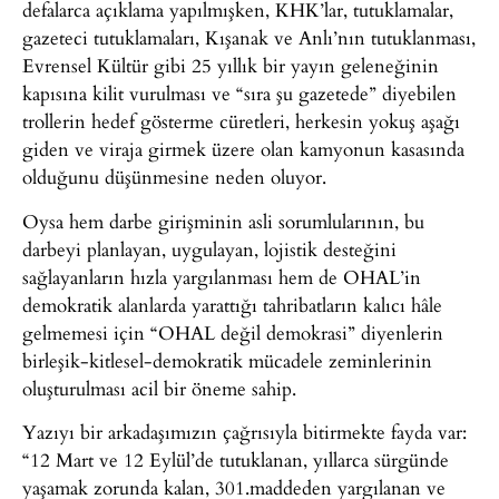
defalarca açıklama yapılmışken, KHK’lar, tutuklamalar,
gazeteci tutuklamaları, Kışanak ve Anlı’nın tutuklanması,
Evrensel Kültür gibi 25 yıllık bir yayın geleneğinin
kapısına kilit vurulması ve “sıra şu gazetede” diyebilen
trollerin hedef gösterme cüretleri, herkesin yokuş aşağı
giden ve viraja girmek üzere olan kamyonun kasasında
olduğunu düşünmesine neden oluyor.
Oysa hem darbe girişminin asli sorumlularının, bu
darbeyi planlayan, uygulayan, lojistik desteğini
sağlayanların hızla yargılanması hem de OHAL’in
demokratik alanlarda yarattığı tahribatların kalıcı hâle
gelmemesi için “OHAL değil demokrasi” diyenlerin
birleşik-kitlesel-demokratik mücadele zeminlerinin
oluşturulması acil bir öneme sahip.
Yazıyı bir arkadaşımızın çağrısıyla bitirmekte fayda var:
“12 Mart ve 12 Eylül’de tutuklanan, yıllarca sürgünde
yaşamak zorunda kalan, 301.maddeden yargılanan ve