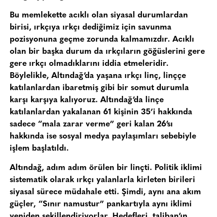
Bu memlekette acıklı olan siyasal durumlardan
birisi, ırkçıya ırkçı dediğimiz için savunma
pozisyonuna geçme zorunda kalmamızdır. Acıklı
olan bir başka durum da ırkçıların göğüslerini gere
gere ırkçı olmadıklarını iddia etmeleridir.
Böylelikle, Altındağ’da yaşana ırkçı linç, linççe
katılanlardan ibaretmiş gibi bir somut durumla
karşı karşıya kalıyoruz. Altındağ’da linçe
katılanlardan yakalanan 61 kişinin 35’i hakkında
sadece “mala zarar verme” geri kalan 26’sı
hakkında ise sosyal medya paylaşımları sebebiyle
işlem başlatıldı.
Altındağ, adım adım örülen bir linçti. Politik iklimi
sistematik olarak ırkçı yalanlarla kirleten birileri
siyasal sürece müdahale etti. Şimdi, aynı ana akım
güçler, “Sınır namustur” pankartıyla aynı iklimi
yeniden şekillendiriyorlar. Hedefleri, taliban’ın