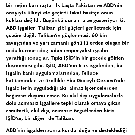
bir rejim kurmuştu. İlk başta Pakistan ve ABD’nin
onayıyla ülkeyi ele geçirdi fakat basitçe onun
kuklası değildi. Bugünkü durum bize gösteriyor ki,
ABD işgalleri Taliban gibi güçleri geriletmek için
çözüm değil. Taliban’ın güçlenmesi, 60 bin
savaşçıdan ve yarı zamanlı gönüllülerden oluşan bir
ordu kurması doğrudan emperyalist işgalin
yarattığı sonuçlar. Tıpkı IŞİD’in bir gecede gökten
düşmemesi gibi. IŞİD, ABD’nin Irak işgalinden, bu
işgalin kanlı uygulamalarından, Felluce
katliamından ve özellikle Ebu Gureyb Cezaevi’nde
işgalcilerin uyguladığı akıl almaz işkencelerden
bağımsız düşünülemez. Bu akıl dışı uygulamalarla
dolu acımasız işgallere tepki olarak ortaya çıkan
asmiterik, akıl dışı, acımasız örgütlerden birisi
IŞİD’se, bir diğeri de Taliban.
ABD’nin işgalden sonra kurdurduğu ve desteklediği