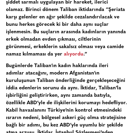
şiddet sarmalı uygulayan bir hareket, ilerici
olamaz. Birinci dönem Taliban iktidarında “Şeriata
karşı gelenler en ağır şekilde cezalandırılacak ve
bunu herkes görecek ki bir daha aynı suçlar
işlenmesin. Bu suçların arasında kadınların yanında
erkek olmadan evden çıkması, ciltlerinin
görünmesi, erkeklerin sakalsız olması veya camide
namaz kılmaması da yer
alıyordu
.”
Bugünlerde Taliban’ın kadın haklarında ileri
adımlar atacağını, modern Afganistan’ın
kuruluşunun Taliban önderliğinde gerçekleşeceğini
iddia edenlerin sorunu da aynı. İktidar, Taliban’la
işbirliğini geliştirirken, aynı zamanda batıyla,
özellikle ABD’yle de ilişkilerini korumayı hedefliyor.
Kabil havaalanını Türkiye’nin kontrol etmesindeki
ısrarın nedeni, bölgesel askeri güç olma stratejisine
bağlı bir adımı, bu kez ABD’yle uyumlu bir şekilde
atma arzusu. İktidar, İstanbul Sözleşmesi’nden