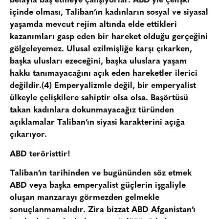
belayla baş etmeye çalışıyorlar. ABD’yle çelişki
içinde olması, Taliban’ın kadınların sosyal ve siyasal
yaşamda mevcut rejim altında elde ettikleri
kazanımları gasp eden bir hareket olduğu gerçeğini
gölgeleyemez. Ulusal ezilmişliğe karşı çıkarken,
başka ulusları ezeceğini, başka uluslara yaşam
hakkı tanımayacağını açık eden hareketler ilerici
değildir.(4) Emperyalizmle değil, bir emperyalist
ülkeyle çelişkilere sahiptir olsa olsa. Başörtüsü
takan kadınlara dokunmayacağız türünden
açıklamalar Taliban’ın siyasi karakterini açığa
çıkarıyor.
ABD teröristtir!
Taliban’ın tarihinden ve bugününden söz etmek
ABD veya başka emperyalist güçlerin işgaliyle
oluşan manzarayı görmezden gelmekle
sonuçlanmamalıdır. Zira bizzat ABD Afganistan’ı