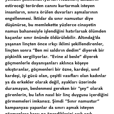
estireceği terörden canını kurtarmak isteyen
insanların, sınıra örülen duvarları aşmalarının
engellenmesi. İktidar da sınır namustur diye
düşünürse, bu memlekette yüzlerce cinayetin
namus bahanesiyle işlendiğini hatırlarsak ölümden
kaçanlar sınır önünde öldürülebilir. Altındağ’da
yaşanan linçten önce ırkçı iklimi şekillendirenler,
linçten sonra “Ben mi saldırın dedim” diyerek bir
pişkinlik sergiliyorlar. “Evine al besle” diyerek
göçmenlerle dayanışanları aklınca köşeye
sıkıştıranlar, göçmenleri bir özne, kardeşi, sınıf
kardeşi, işi gücü olan, çeşitli vasıfları olan kadınlar
ya da erkekler olarak değil, ayakları üzerinde
duramayan, beslenmesi gereken bir “şey” olarak
görenlerin, bu lafın nasıl bir linç duygusu içerdiğini
görmemeleri imkansız. Şimdi “Sınır namustur”
kampanyası yapanlar da sınırı aşmak isteyen