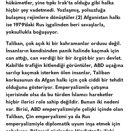
hükümetler, yine tıpkı Irak’ta olduğu gibi halka
hiçbir şey vadetmedi. Yozlaşmış, yolsuzluğa
bulaşmış rejimlere dönüştüler.(2) Afganistan halkı
ise 1979’daki Rus işgalinden beri savaşlarla,
yoksullukla boğuşuyor.
Taliban, çok açık ki bir kahramanlar ordusu değil.
İnsanların kendisinden panik halinde kaçmak için
can attığı, can verdiği bir bir örgüt-bir yarı devlet.
Kabil’de trafiğin kitlendiği görüntüler, ABD uçağına
sarılıp kaçmak isterken ölen insanlar, Taliban
korkusunun da Afgan halkı için çok ciddi bir tehdit
olduğunu gösteriyor. Emperyalizmle çatışma
içerisinde olsa da bu türden İslamcı hareketler
hiçbir ilerici role sahip değildir. Bunun iki nedeni
var. Birisi, ABD emperyalizmiyle çelişki içinde olan
Taliban, Çin emperyalizmi ya da Rus
emperyalizmiyle diplomatik uyum inşa etmek için