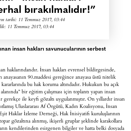
rhal bırakılmalıdır!”
ın tarihi:
11 Temmuz 2017, 03:44
lik: 11 Temmuz 2017, 03:44
ınan insan hakları savunucularının serbest
an haklarındandır. İnsan hakları evrensel bildirgesinde,
ı anayasanın 90.maddesi gereğince anayasa üstü nitelik
kararlarında bu hak koruma altındadır. Hukukun bu açık
lanında” bir eğitim çalışması için toplantı yapan insan
ir gerekçe ile keyfi gözaltı uygulanmıştır. On yıllardır insan
nıtlamış Uluslararası Af Örgütü, Kadın Koalisyonu, İnsan
it Haklar İzleme Derneği, Hak İnisiyatifi kuruluşlarının
opar gözaltına alınmış, ikişerli gruplar şeklinde karakollara
ların kendilerinden esirgenen bilgiler ve hatta belki dosyada