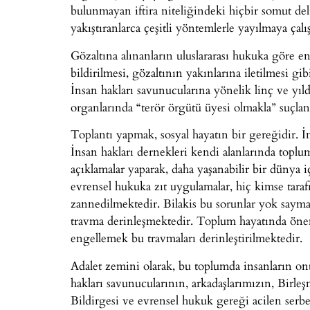
bulunmayan iftira niteliğindeki hiçbir somut de
yakıştıranlarca çeşitli yöntemlerle yayılmaya çalış
Gözaltına alınanların uluslararası hukuka göre e
bildirilmesi, gözaltının yakınlarına iletilmesi g
İnsan hakları savunucularına yönelik linç ve yı
organlarında “terör örgütü üyesi olmakla” suçlanm
Toplantı yapmak, sosyal hayatın bir gereğidir. İns
İnsan hakları dernekleri kendi alanlarında top
açıklamalar yaparak, daha yaşanabilir bir dünya içi
evrensel hukuka zıt uygulamalar, hiç kimse tara
zannedilmektedir. Bilakis bu sorunlar yok saym
travma derinleşmektedir. Toplum hayatında önemli
engellemek bu travmaları derinleştirilmektedir.
Adalet zemini olarak, bu toplumda insanların on
hakları savunucularının, arkadaşlarımızın, Birl
Bildirgesi ve evrensel hukuk gereği acilen serbes