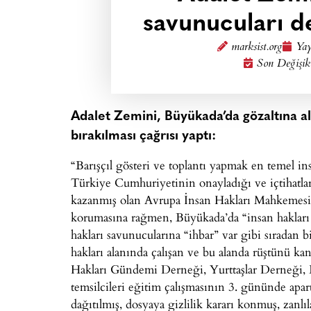
savunucuları de
marksist.org
Yay
Son Değişik
Adalet Zemini, Büyükada’da gözaltına al
bırakılması çağrısı yaptı:
“Barışçıl gösteri ve toplantı yapmak en temel ins
Türkiye Cumhuriyetinin onayladığı ve içtihatlar
kazanmış olan Avrupa İnsan Hakları Mahkemesi 
korumasına rağmen, Büyükada’da “insan hakları a
hakları savunucularına “ihbar” var gibi sıradan b
hakları alanında çalışan ve bu alanda rüştünü ka
Hakları Gündemi Derneği, Yurttaşlar Derneği, Eş
temsilcileri eğitim çalışmasının 3. gününde apart
dağıtılmış, dosyaya gizlilik kararı konmuş, zanlı