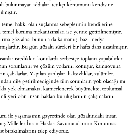
lili bulunmayan iddialar, tetikçi konumunu kendisine
ılmıştır.
n temel hakkı olan suçlanma sebeplerinin kendilerine
ibi temel koruma mekanizmaları ise yerine getirilmemiştir.
ldırma göz altısı bununla da kalmamış, bazı medya
ışlardır. Bu gün gözaltı süreleri bir hafta daha uzatılmıştır.
anlar istedikleri konularda serbestçe toplantı yapabilirler.
lumun sorunlarını ve çözüm yollarını konuşur, kamuoyuna
n çabalarlar. Yapılan yanlışlar, haksızlıklar, zulümler,
fından dile getirilmediğinde tüm sorunların yok olacağı mı
akla yok olmamakta, katmerlenerek büyümekte, toplumsal
 yeri olan insan hakları kuruluşlarının çalışmalarını
uru ile yaşamasının gayretinde olan gözaltındaki insan
eşmiş Milletler İnsan Hakları Savunucularının Korunması
t bırakılmalarını talep ediyoruz.