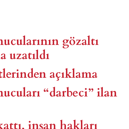
nucularının gözaltı
a uzatıldı
tlerinden açıklama
nucuları “darbeci” ilan
ttı, insan hakları