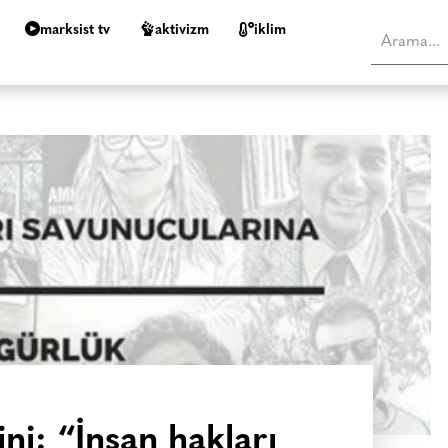
marksist tv
aktivizm
i̇klim
ni: “İnsan hakları