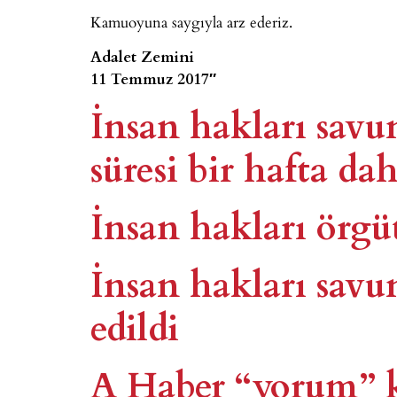
Kamuoyuna saygıyla arz ederiz.
Adalet Zemini
11 Temmuz 2017″
İnsan hakları savu
süresi bir hafta dah
İnsan hakları örgü
İnsan hakları savu
edildi
A Haber “yorum” ka