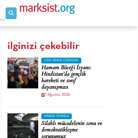
ilginizi çekebilir
CAN IRMAK ÖZINANIR
Hamam Böceği İsyanı:
Hindistan’da gençlik
hareketi ve sınıf
dayanışması
7 Ağustos 2026
HAKAN TAHMAZ
Silahlı mücadelenin sonu ve
demokratikleşme
sorunumuz