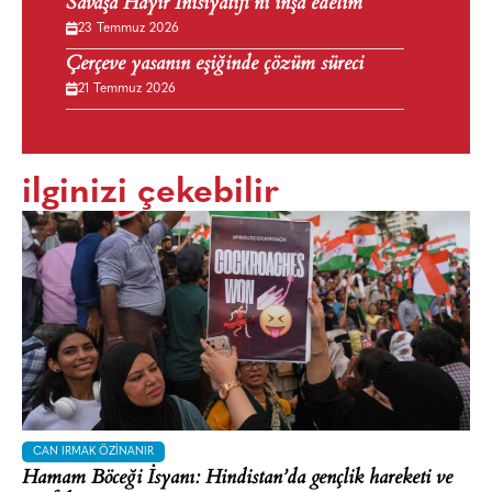
Savaşa Hayır İnisiyatifi’ni inşa edelim
23 Temmuz 2026
Çerçeve yasanın eşiğinde çözüm süreci
21 Temmuz 2026
ilginizi çekebilir
CAN IRMAK ÖZINANIR
Hamam Böceği İsyanı: Hindistan’da gençlik hareketi ve