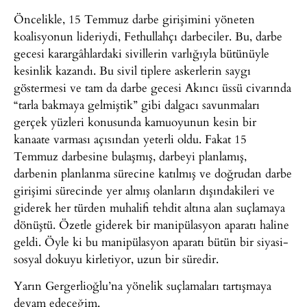
Öncelikle, 15 Temmuz darbe girişimini yöneten
koalisyonun lideriydi, Fethullahçı darbeciler. Bu, darbe
gecesi karargâhlardaki sivillerin varlığıyla bütünüyle
kesinlik kazandı. Bu sivil tiplere askerlerin saygı
göstermesi ve tam da darbe gecesi Akıncı üssü civarında
“tarla bakmaya gelmiştik” gibi dalgacı savunmaları
gerçek yüzleri konusunda kamuoyunun kesin bir
kanaate varması açısından yeterli oldu. Fakat 15
Temmuz darbesine bulaşmış, darbeyi planlamış,
darbenin planlanma sürecine katılmış ve doğrudan darbe
girişimi sürecinde yer almış olanların dışındakileri ve
giderek her türden muhalifi tehdit altına alan suçlamaya
dönüştü. Özetle giderek bir manipülasyon aparatı haline
geldi. Öyle ki bu manipülasyon aparatı bütün bir siyasi-
sosyal dokuyu kirletiyor, uzun bir süredir.
Yarın Gergerlioğlu’na yönelik suçlamaları tartışmaya
devam edeceğim.