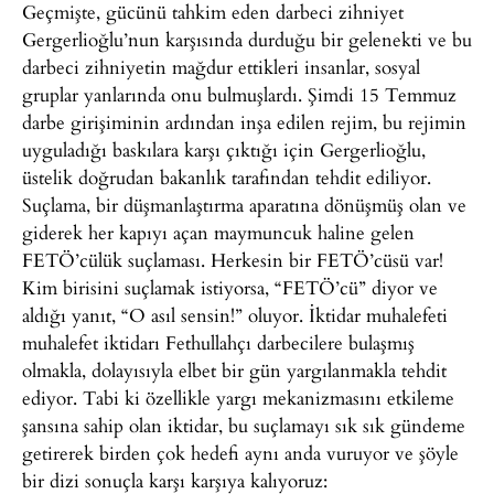
Geçmişte, gücünü tahkim eden darbeci zihniyet
Gergerlioğlu’nun karşısında durduğu bir gelenekti ve bu
darbeci zihniyetin mağdur ettikleri insanlar, sosyal
gruplar yanlarında onu bulmuşlardı. Şimdi 15 Temmuz
darbe girişiminin ardından inşa edilen rejim, bu rejimin
uyguladığı baskılara karşı çıktığı için Gergerlioğlu,
üstelik doğrudan bakanlık tarafından tehdit ediliyor.
Suçlama, bir düşmanlaştırma aparatına dönüşmüş olan ve
giderek her kapıyı açan maymuncuk haline gelen
FETÖ’cülük suçlaması. Herkesin bir FETÖ’cüsü var!
Kim birisini suçlamak istiyorsa, “FETÖ’cü” diyor ve
aldığı yanıt, “O asıl sensin!” oluyor. İktidar muhalefeti
muhalefet iktidarı Fethullahçı darbecilere bulaşmış
olmakla, dolayısıyla elbet bir gün yargılanmakla tehdit
ediyor. Tabi ki özellikle yargı mekanizmasını etkileme
şansına sahip olan iktidar, bu suçlamayı sık sık gündeme
getirerek birden çok hedefi aynı anda vuruyor ve şöyle
bir dizi sonuçla karşı karşıya kalıyoruz: