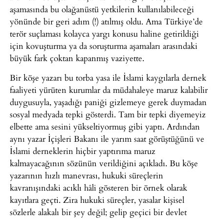
aşamasında bu olağanüstü yetkilerin kullanılabileceği
yönünde bir geri adım (!) atılmış oldu. Ama Türkiye’de
terör suçlaması kolayca yargı konusu haline getirildiği
için kovuşturma ya da soruşturma aşamaları arasındaki
büyük fark çoktan kapanmış vaziyette.
Bir köşe yazarı bu torba yasa ile İslami kaygılarla dernek
faaliyeti yürüten kurumlar da müdahaleye maruz kalabilir
duygusuyla, yaşadığı paniği gizlemeye gerek duymadan
sosyal medyada tepki gösterdi. Tam bir tepki diyemeyiz
elbette ama sesini yükseltiyormuş gibi yaptı. Ardından
aynı yazar İçişleri Bakanı ile yarım saat görüştüğünü ve
İslami derneklerin hiçbir yaptırıma maruz
kalmayacağının sözünün verildiğini açıkladı. Bu köşe
yazarının hızlı manevrası, hukuki süreçlerin
kavranışındaki acıklı hâli gösteren bir örnek olarak
kayıtlara geçti. Zira hukuki süreçler, yasalar kişisel
sözlerle alakalı bir şey değil; gelip geçici bir devlet