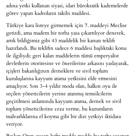
adına yetki kullanan siyasi, idari bürokratik kademelerde
görev yapan kadroların takibi maddesi.
Türkiye kara listeye girmemek için 7. maddeyi Meclise
getirdi, ama madem bir torba yasa çıkartılıyor denerek,
artık bildiğimiz gibi 43 maddelik bir kanun teklifi
hazırlandı. Bu teklifin sadece 6 maddesi başlıktaki konu
ile ilgiliydi; geri kalan maddelerin tümü emperyalist
devletlerin otoritesine ve önerilerine arkasını yaslayarak,
içişleri bakanlığının derneklere ve sivil toplum
kuruluşlarına kayyum atama yetkisini elde etmesini
amaçlıyor. Son 3-4 yıldır moda olan, halkın oyu ile
seçilen yöneticilerin yerine atanmış temsilcilerin
geçirilmesi anlamında kayyum atama, dernek ve sivil
toplum yöneticilerine ceza verme, bu kurumların
malvarlıklarına el koyma gibi bir dizi yetkiyi iktidara
veriyor.
Baskın Oran geçen hafta madde madde bu torba yasanın