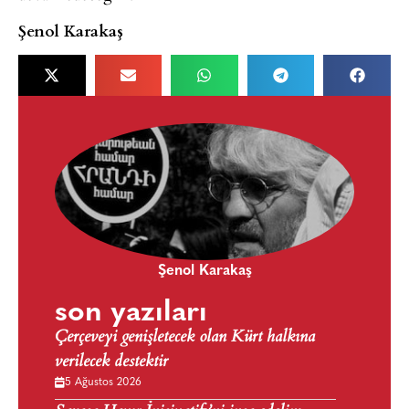
Şenol Karakaş
Şenol Karakaş
son yazıları
Çerçeveyi genişletecek olan Kürt halkına
verilecek destektir
5 Ağustos 2026