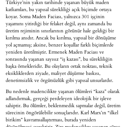
Türkiye’nin yakın tarihinde yaşanan büyük maden
katliamları, bu yapısal sürekliliği açık biçimde ortaya
koyar. Soma Maden Faciası, yalnızca 301 işçinin
yaşamını yitirdiği bir felaket değil, aynı zamanda bu
üretim rejiminin sınırlarının görünür hale geldiği bir
kırılma anıdır. Ancak bu kırılma, yapısal bir dönüşüme
yol açmamış; aksine, benzer koşullar farklı biçimlerde
yeniden üretilmiştir. Ermenek Maden Faciası ve
sonrasında yaşanan sayısız “iş kazası”, bu sürekliliğin
başka örnekleridir. Bu olayların ortak noktası, teknik
eksikliklerden ziyade, maliyet düşürme baskısı,
denetimsizlik ve örgütsüzlük gibi yapısal unsurlardır.
Bu nedenle madencilikte yaşanan ölümleri “kaza” olarak
adlandırmak, gerçeği perdeleyen ideolojik bir işleve
sahiptir. Bu ölümler, beklenmedik sapmalar değil, üretim
sürecinin öngörülebilir sonuçlarıdır. Karl Marx’ın “ilkel
birikim” kavramsallaştırması, burada yeniden
düşünülmeyi gerektirir. Zira madencilikte yaşanan süreç,