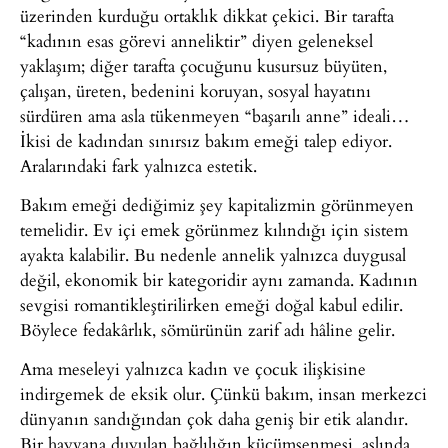
üzerinden kurduğu ortaklık dikkat çekici. Bir tarafta
“kadının esas görevi anneliktir” diyen geleneksel
yaklaşım; diğer tarafta çocuğunu kusursuz büyüten,
çalışan, üreten, bedenini koruyan, sosyal hayatını
sürdüren ama asla tükenmeyen “başarılı anne” ideali…
İkisi de kadından sınırsız bakım emeği talep ediyor.
Aralarındaki fark yalnızca estetik.
Bakım emeği dediğimiz şey kapitalizmin görünmeyen
temelidir. Ev içi emek görünmez kılındığı için sistem
ayakta kalabilir. Bu nedenle annelik yalnızca duygusal
değil, ekonomik bir kategoridir aynı zamanda. Kadının
sevgisi romantikleştirilirken emeği doğal kabul edilir.
Böylece fedakârlık, sömürünün zarif adı hâline gelir.
Ama meseleyi yalnızca kadın ve çocuk ilişkisine
indirgemek de eksik olur. Çünkü bakım, insan merkezci
dünyanın sandığından çok daha geniş bir etik alandır.
Bir hayvana duyulan bağlılığın küçümsenmesi, aslında