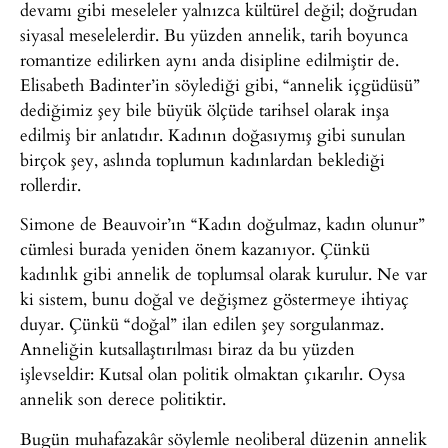
devamı gibi meseleler yalnızca kültürel değil; doğrudan
siyasal meselelerdir. Bu yüzden annelik, tarih boyunca
romantize edilirken aynı anda disipline edilmiştir de.
Elisabeth Badinter’in söylediği gibi, “annelik içgüdüsü”
dediğimiz şey bile büyük ölçüde tarihsel olarak inşa
edilmiş bir anlatıdır. Kadının doğasıymış gibi sunulan
birçok şey, aslında toplumun kadınlardan beklediği
rollerdir.
Simone de Beauvoir’ın “Kadın doğulmaz, kadın olunur”
cümlesi burada yeniden önem kazanıyor. Çünkü
kadınlık gibi annelik de toplumsal olarak kurulur. Ne var
ki sistem, bunu doğal ve değişmez göstermeye ihtiyaç
duyar. Çünkü “doğal” ilan edilen şey sorgulanmaz.
Anneliğin kutsallaştırılması biraz da bu yüzden
işlevseldir: Kutsal olan politik olmaktan çıkarılır. Oysa
annelik son derece politiktir.
Bugün muhafazakâr söylemle neoliberal düzenin annelik