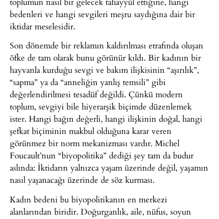
toplumun nasıl bir gelecek tahayyül ettiğine, hangi
bedenleri ve hangi sevgileri meşru saydığına dair bir
iktidar meselesidir.
Son dönemde bir reklamın kaldırılması etrafında oluşan
öfke de tam olarak bunu görünür kıldı. Bir kadının bir
hayvanla kurduğu sevgi ve bakım ilişkisinin “aşırılık”,
“sapma” ya da “anneliğin yanlış temsili” gibi
değerlendirilmesi tesadüf değildi. Çünkü modern
toplum, sevgiyi bile hiyerarşik biçimde düzenlemek
ister. Hangi bağın değerli, hangi ilişkinin doğal, hangi
şefkat biçiminin makbul olduğuna karar veren
görünmez bir norm mekanizması vardır. Michel
Foucault’nun “biyopolitika” dediği şey tam da budur
aslında: İktidarın yalnızca yaşam üzerinde değil, yaşamın
nasıl yaşanacağı üzerinde de söz kurması.
Kadın bedeni bu biyopolitikanın en merkezi
alanlarından biridir. Doğurganlık, aile, nüfus, soyun