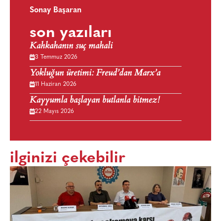
Sonay Başaran
son yazıları
Kahkahanın suç mahali
3 Temmuz 2026
Yokluğun üretimi: Freud’dan Marx’a
11 Haziran 2026
Kayyumla başlayan butlanla bitmez!
22 Mayıs 2026
ilginizi çekebilir