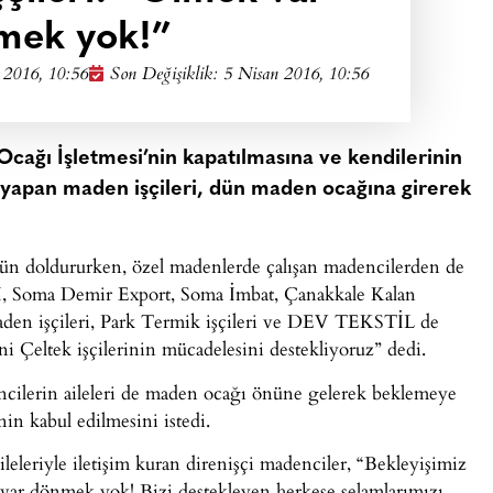
mek yok!”
 2016, 10:56
Son Değişiklik: 5 Nisan 2016, 10:56
ağı İşletmesi’nin kapatılmasına ve kendilerinin
 yapan maden işçileri, dün maden ocağına girerek
nün doldururken, özel madenlerde çalışan madencilerden de
TKİ, Soma Demir Export, Soma İmbat, Çanakkale Kalan
 maden işçileri, Park Termik işçileri ve DEV TEKSTİL de
ni Çeltek işçilerinin mücadelesini destekliyoruz” dedi.
ncilerin aileleri de maden ocağı önüne gelerek beklemeye
nin kabul edilmesini istedi.
ileleriyle iletişim kuran direnişçi madenciler, “Bekleyişimiz
var dönmek yok! Bizi destekleyen herkese selamlarımızı