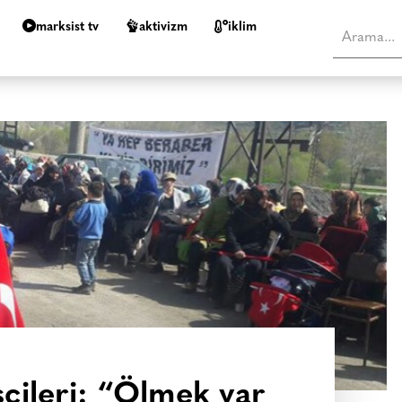
marksist tv
aktivizm
i̇klim
şçileri: “Ölmek var