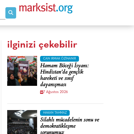
ilginizi çekebilir
CAN IRMAK ÖZINANIR
Hamam Böceği İsyanı:
Hindistan’da gençlik
hareketi ve sınıf
dayanışması
7 Ağustos 2026
HAKAN TAHMAZ
Silahlı mücadelenin sonu ve
demokratikleşme
sorunumuz