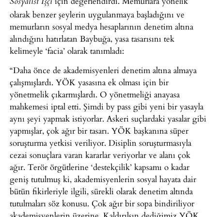
için değerlendirdi. Memurlara yönelik
Sosyalist İşçi
olarak benzer şeylerin uygulanmaya başladığını ve
memurların sosyal medya hesaplarının denetim altına
alındığını hatırlatan Baybuğa, yasa tasarısını tek
kelimeyle ‘facia’ olarak tanımladı:
“Daha önce de akademisyenleri denetim altına almaya
çalışmışlardı. YÖK yasasına ek olması için bir
yönetmelik çıkarmışlardı. O yönetmeliği anayasa
mahkemesi iptal etti. Şimdi by pass gibi yeni bir yasayla
aynı şeyi yapmak istiyorlar. Askeri suçlardaki yasalar gibi
yapmışlar, çok ağır bir tasarı. YÖK başkanına süper
soruşturma yetkisi veriliyor. Disiplin soruşturmasıyla
cezai sonuçlara varan kararlar veriyorlar ve alanı çok
ağır. Terör örgütlerine ‘destekçilik’ kapsamı o kadar
geniş tutulmuş ki, akademisyenlerin sosyal hayata dair
bütün fikirleriyle ilgili, sürekli olarak denetim altında
tutulmaları söz konusu. Çok ağır bir sopa bindiriliyor
akademisyenlerin üzerine. Kaldırılsın dediğimiz YÖK