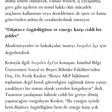
atılma sebebi olabilecek. Dahası boykot, iş yavaşlatma,
grev gibi işçilerin en temel hakkı olan mücadele
araçlarını kullanması veya desteklemesi de işten ve kamu
görevinden atılma ile cezalandırılmak isteniyor.
“Düşünce özgürlüğüne ve emeğe karşı ciddi bir
şiddet”
Akademisyenler ve hukukçular, tasarıyı
için
Sosyalist İşçi
değerlendirdi.
Konuyla ilgili
‘ye konuşan, İstanbul Bilgi
Sosyalist İşçi
Üniversitesi Sosyal ve Beşeri Bilimler Fakültesi’nden
Doç. Dr. Ferda Keskin “Bence AKP hükümeti
toplumun değil kendi güvenliğini sağlamak üzere yasayı
yasaklayıcı bir sistem olarak yeniden kurguluyor” dedi.
Tasarının yasalaşması hâlinde ciddi bir geriye dönüş
yaşanacağını vurgulayan Keskin, “Bu yasağın içinde
hem düşünce özgürlüğüne hem de emeğe karşı çok