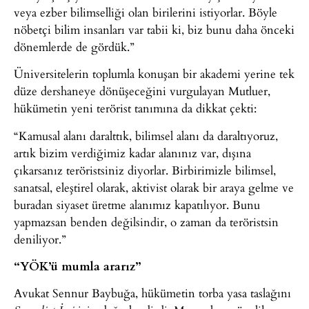
veya ezber bilimselliği olan birilerini istiyorlar. Böyle
nöbetçi bilim insanları var tabii ki, biz bunu daha önceki
dönemlerde de gördük.”
Üniversitelerin toplumla konuşan bir akademi yerine tek
düze dershaneye dönüşeceğini vurgulayan Mutluer,
hükümetin yeni terörist tanımına da dikkat çekti:
“Kamusal alanı daralttık, bilimsel alanı da daraltıyoruz,
artık bizim verdiğimiz kadar alanınız var, dışına
çıkarsanız teröristsiniz diyorlar. Birbirimizle bilimsel,
sanatsal, eleştirel olarak, aktivist olarak bir araya gelme ve
buradan siyaset üretme alanımız kapatılıyor. Bunu
yapmazsan benden değilsindir, o zaman da teröristsin
deniliyor.”
“YÖK’ü mumla ararız”
Avukat Sennur Baybuğa, hükümetin torba yasa taslağını