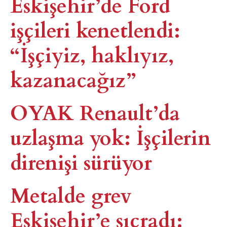
Eskişehir’de Ford
işçileri kenetlendi:
“İşçiyiz, haklıyız,
kazanacağız”
OYAK Renault’da
uzlaşma yok: İşçilerin
direnişi sürüyor
Metalde grev
Eskişehir’e sıçradı: