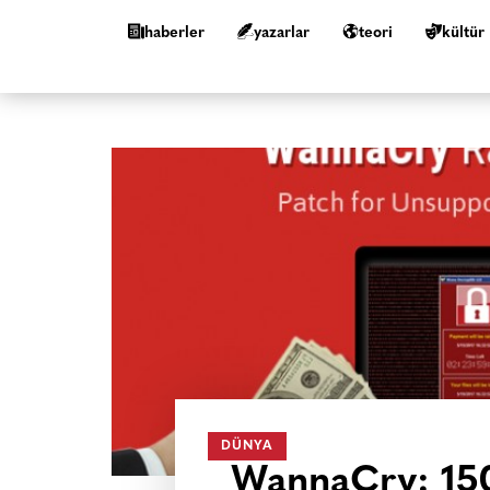
haberler
yazarlar
teori
kültür
DÜNYA
WannaCry: 150