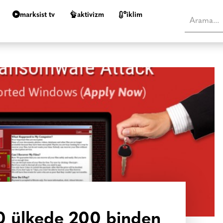
marksist tv
aktivizm
i̇klim
 ülkede 200 binden