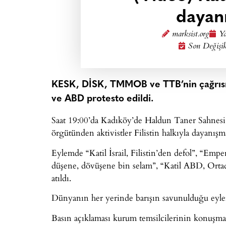
dayan
marksist.org
Ya
Son Değişik
KESK, DİSK, TMMOB ve TTB’nin çağrısıyl
ve ABD protesto edildi.
Saat 19:00’da Kadıköy’de Haldun Taner Sahnesi 
örgütünden aktivistler Filistin halkıyla dayanışm
Eylemde “Katil İsrail, Filistin’den defol”, “Emper
düşene, dövüşene bin selam”, “Katil ABD, Ortado
atıldı.
Dünyanın her yerinde barışın savunulduğu eylem
Basın açıklaması kurum temsilcilerinin konuşmal