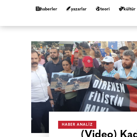
haberler
yazarlar
teori
kültür
HABER ANALIZ
(Video) Kadı