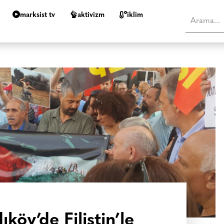
marksist tv
aktivizm
i̇klim
köy’de Filistin’le