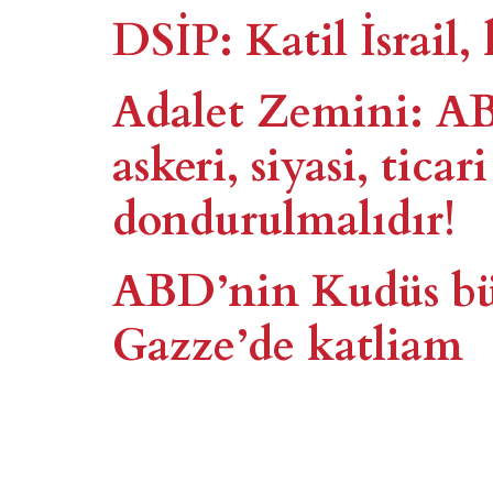
DSİP: Katil İsrail,
Adalet Zemini: ABD
askeri, siyasi, ticar
dondurulmalıdır!​
ABD’nin Kudüs büyü
Gazze’de katliam​