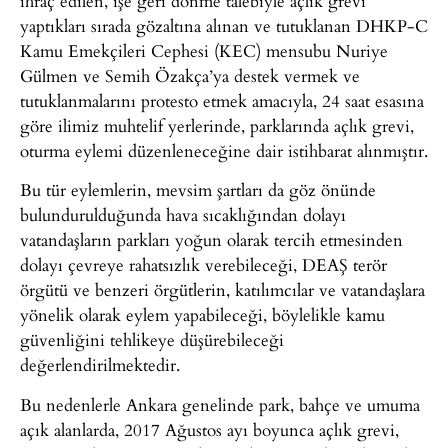
ihraç edilen, işe geri dönme talebiyle açlık grevi
yaptıkları sırada gözaltına alınan ve tutuklanan DHKP-C
Kamu Emekçileri Cephesi (KEC) mensubu Nuriye
Gülmen ve Semih Özakça’ya destek vermek ve
tutuklanmalarını protesto etmek amacıyla, 24 saat esasına
göre ilimiz muhtelif yerlerinde, parklarında açlık grevi,
oturma eylemi düzenleneceğine dair istihbarat alınmıştır.
Bu tür eylemlerin, mevsim şartları da göz önünde
bulundurulduğunda hava sıcaklığından dolayı
vatandaşların parkları yoğun olarak tercih etmesinden
dolayı çevreye rahatsızlık verebileceği, DEAŞ terör
örgütü ve benzeri örgütlerin, katılımcılar ve vatandaşlara
yönelik olarak eylem yapabileceği, böylelikle kamu
güvenliğini tehlikeye düşürebileceği
değerlendirilmektedir.
Bu nedenlerle Ankara genelinde park, bahçe ve umuma
açık alanlarda, 2017 Ağustos ayı boyunca açlık grevi,