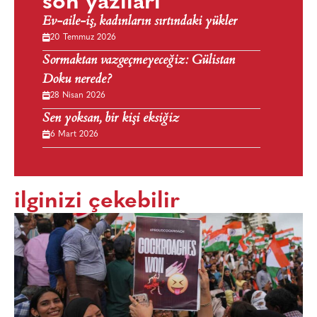
son yazıları
Ev-aile-iş, kadınların sırtındaki yükler
20 Temmuz 2026
Sormaktan vazgeçmeyeceğiz: Gülistan
Doku nerede?
28 Nisan 2026
Sen yoksan, bir kişi eksiğiz
6 Mart 2026
ilginizi çekebilir