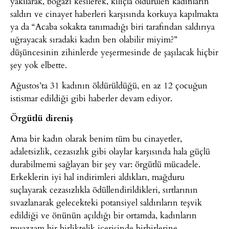
yakılarak, boğazı kesilerek, kılıçla öldürülen kadınların
saldırı ve cinayet haberleri karşısında korkuya kapılmakta
ya da “Acaba sokakta tanımadığı biri tarafından saldırıya
uğrayacak sıradaki kadın ben olabilir miyim?”
düşüncesinin zihinlerde yeşermesinde de şaşılacak hiçbir
şey yok elbette.
Ağustos’ta 31 kadının öldürüldüğü, en az 12 çocuğun
istismar edildiği gibi haberler devam ediyor.
Örgütlü direniş
Ama bir kadın olarak benim tüm bu cinayetler,
adaletsizlik, cezasızlık gibi olaylar karşısında hala güçlü
durabilmemi sağlayan bir şey var: örgütlü mücadele.
Erkeklerin iyi hal indirimleri aldıkları, mağduru
suçlayarak cezasızlıkla ödüllendirildikleri, sırtlarının
sıvazlanarak gelecekteki potansiyel saldırıların teşvik
edildiği ve önünün açıldığı bir ortamda, kadınların
muazzam bir birliktelik içerisinde birbirlerine