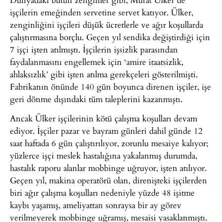
işçilerin emeğinden servetine servet katıyor. Ülker,
zenginliğini işçileri düşük ücretlerle ve ağır koşullarda
çalıştırmasına borçlu. Geçen yıl sendika değiştirdiği için
7 işçi işten atılmıştı. İşçilerin işsizlik parasından
faydalanmasını engellemek için ‘amire itaatsizlik,
ahlaksızlık’ gibi işten atılma gerekçeleri gösterilmişti.
Fabrikanın önünde 140 gün boyunca direnen işçiler, işe
geri dönme dışındaki tüm taleplerini kazanmıştı.
Ancak Ülker işçilerinin kötü çalışma koşulları devam
ediyor. İşçiler pazar ve bayram günleri dahil günde 12
saat haftada 6 gün çalıştırılıyor, zorunlu mesaiye kalıyor;
yüzlerce işçi meslek hastalığına yakalanmış durumda,
hastalık raporu alanlar mobbinge uğruyor, işten atılıyor.
Geçen yıl, makina operatörü olan, direnişteki işçilerden
biri ağır çalışma koşulları nedeniyle yüzde 48 işitme
kaybı yaşamış, ameliyattan sonraysa bir ay görev
verilmeyerek mobbinge uğramış, mesaisi yasaklanmıştı.