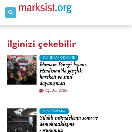
ilginizi çekebilir
CAN IRMAK ÖZINANIR
Hamam Böceği İsyanı:
Hindistan’da gençlik
hareketi ve sınıf
dayanışması
7 Ağustos 2026
HAKAN TAHMAZ
Silahlı mücadelenin sonu ve
demokratikleşme
sorunumuz