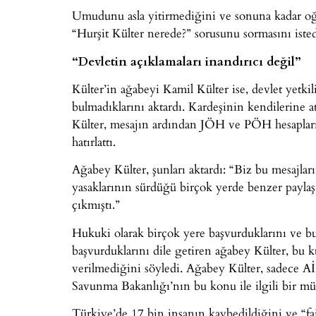
Umudunu asla yitirmediğini ve sonuna kadar oğl
“Hurşit Külter nerede?” sorusunu sormasını isted
“Devletin açıklamaları inandırıcı değil”
Külter’in ağabeyi Kamil Külter ise, devlet yetkili
bulmadıklarını aktardı. Kardeşinin kendilerine a
Külter, mesajın ardından JÖH ve PÖH hesapların
hatırlattı.
Ağabey Külter, şunları aktardı: “Biz bu mesajl
yasaklarının sürdüğü birçok yerde benzer paylaş
çıkmıştı.”
Hukuki olarak birçok yere başvurduklarını ve 
başvurduklarını dile getiren ağabey Külter, bu k
verilmediğini söyledi. Ağabey Külter, sadece 
Savunma Bakanlığı’nın bu konu ile ilgili bir müf
Türkiye’de 17 bin insanın kaybedildiğini ve “fai