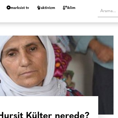
marksist tv
aktivizm
i̇klim
urşit Külter nerede?