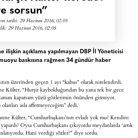
ye sorsun”
ın tarihi:
29 Haziran 2016, 02:05
lik: 29 Haziran 2016, 02:05
ne ilişkin açıklama yapılmayan DBP İl Yöneticisi
kamuoyu baskısına rağmen 34 gündür haber
nın üzerinden geçen 1 ayı “kabus” olarak nitelendirdi.
nne Külter, “Hurşit kaybolduğundan bu yana tek bir gece
 zaman kapatsam yüzü gözlerimin önünden gitmiyor.
olanları asla affetmeyeceğim” dedi.
n anne Külter, “Cumhurbaşkanı’nın evladı yok mu? Kendini
e yapardı? Oysa Cumhurbaşkanı çıkıyordu meydanlarda ‘artık
nlatıyordu. Hani verdiği sözler?” diye sordu.