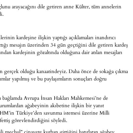
unu arayacağını dile getiren anne Külter, tüm annelerin
i.
lerinin kardeşine ilişkin yaptığı açıklamaları inandırıcı
ttığı mesajın üzerinden 34 gün geçtiğini dile getiren kardeş
dan kardeşinin gözaltında olduğuna dair atılan mesajları
arın gerçek olduğu kanaatindeyiz. Daha önce de sokağa çıkma
ımlar yapılmış ve bu paylaşımların sonuçları doğru
bu bağlamda Avrupa İnsan Hakları Mahkemesi’ne de
urumlardan ağabeyinin akıbetine ilişkin bir yanıt
AİHM’in Türkiye’den savunma istemesi üzerine Milli
ettiş görevlendirdiğini söyledi.
li meçhul” cinayete kurban gittiğini hatırlatan ağabey