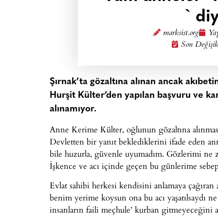
` di
marksist.org
Yay
Son Değişik
Şırnak’ta gözaltına alınan ancak akıbeti
Hurşit Külter’den yapılan başvuru ve 
alınamıyor.
Anne Kerime Külter, oğlunun gözaltına alınması
Devletten bir yanıt beklediklerini ifade eden a
bile huzurla, güvenle uyumadım. Gözlerimi ne
İşkence ve acı içinde geçen bu günlerime sebep 
Evlat sahibi herkesi kendisini anlamaya çağıra
benim yerime koysun ona bu acı yaşatılsaydı n
insanların faili meçhule’ kurban gitmeyeceğini a