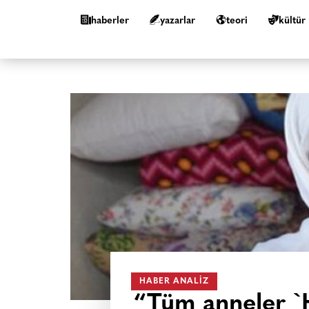
haberler
yazarlar
teori
kültür
HABER ANALIZ
“Tüm anneler `H