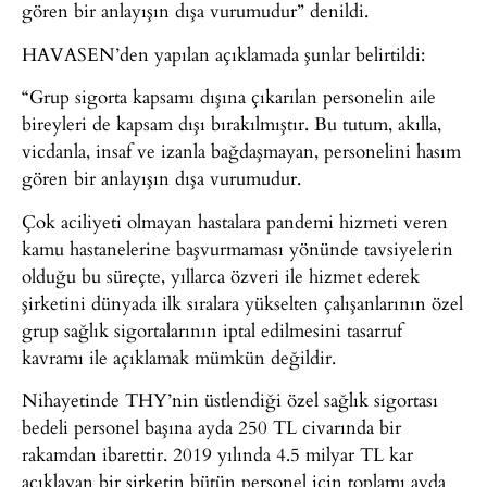
gören bir anlayışın dışa vurumudur” denildi.
HAVASEN’den yapılan açıklamada şunlar belirtildi:
“Grup sigorta kapsamı dışına çıkarılan personelin aile
bireyleri de kapsam dışı bırakılmıştır. Bu tutum, akılla,
vicdanla, insaf ve izanla bağdaşmayan, personelini hasım
gören bir anlayışın dışa vurumudur.
Çok aciliyeti olmayan hastalara pandemi hizmeti veren
kamu hastanelerine başvurmaması yönünde tavsiyelerin
olduğu bu süreçte, yıllarca özveri ile hizmet ederek
şirketini dünyada ilk sıralara yükselten çalışanlarının özel
grup sağlık sigortalarının iptal edilmesini tasarruf
kavramı ile açıklamak mümkün değildir.
Nihayetinde THY’nin üstlendiği özel sağlık sigortası
bedeli personel başına ayda 250 TL civarında bir
rakamdan ibarettir. 2019 yılında 4.5 milyar TL kar
açıklayan bir şirketin bütün personel için toplamı ayda