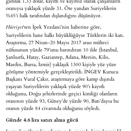
günlük 1.33 dolar, kayıtlı ve kayıtsız olarak çalışanların
oranıysa yaklaşık yüzde 31. Öte yandan Suriyelilerin
%45’i halk tarafından dışlandığını düşünüyor.
‘ten İpek Yezdani’nin haberine göre,
Hürriyet
Suriyelilerin hane halkı büyüklüğüyse Türklerin iki katı.
Araştırma, 27 Nisan-20 Mayıs 2017 arası mülteci
nüfusunun yüzde 79’unu barındıran 10 ilde (İstanbul,
Şanlıurfa, Hatay, Gaziantep, Adana, Mersin, Kilis,
Mardin, Bursa, İzmir) yaklaşık 1300 kişiyle yüz yüze
görüşme yöntemiyle gerçekleştirildi. İNGEV Kurucu
Başkanı Vural Çakır, araştırmaya göre kamp dışında
yaşayan Suriyelilerin yaklaşık yüzde 90’ı kayıtlı
olduğunu, Doğu şehirlerinde geçici kimliği olanların
oranının yüzde 93, Güney’de yüzde 90, Batı’daysa bu
oranın yüzde 84 civarında olduğunu söyledi.
Günde 4.6 lira satın alma gücü