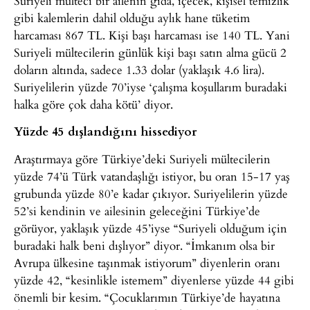
Suriyeli mülteci bir ailenin gıda, içecek, kişisel temizlik
gibi kalemlerin dahil olduğu aylık hane tüketim
harcaması 867 TL. Kişi başı harcaması ise 140 TL. Yani
Suriyeli mültecilerin günlük kişi başı satın alma gücü 2
doların altında, sadece 1.33 dolar (yaklaşık 4.6 lira).
Suriyelilerin yüzde 70’iyse ‘çalışma koşullarım buradaki
halka göre çok daha kötü’ diyor.
Yüzde 45 dışlandığını hissediyor
Araştırmaya göre Türkiye’deki Suriyeli mültecilerin
yüzde 74’ü Türk vatandaşlığı istiyor, bu oran 15-17 yaş
grubunda yüzde 80’e kadar çıkıyor. Suriyelilerin yüzde
52’si kendinin ve ailesinin geleceğini Türkiye’de
görüyor, yaklaşık yüzde 45’iyse “Suriyeli olduğum için
buradaki halk beni dışlıyor” diyor. “İmkanım olsa bir
Avrupa ülkesine taşınmak istiyorum” diyenlerin oranı
yüzde 42, “kesinlikle istemem” diyenlerse yüzde 44 gibi
önemli bir kesim. “Çocuklarımın Türkiye’de hayatına