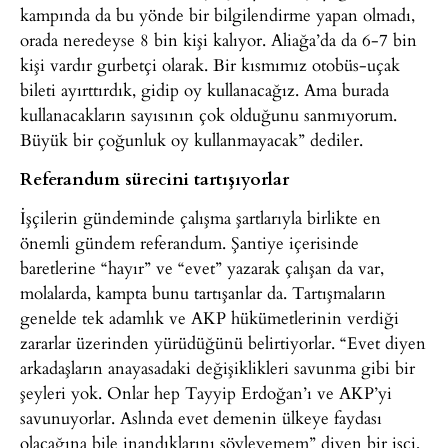
kampında da bu yönde bir bilgilendirme yapan olmadı,
orada neredeyse 8 bin kişi kalıyor. Aliağa’da da 6-7 bin
kişi vardır gurbetçi olarak. Bir kısmımız otobüs-uçak
bileti ayırttırdık, gidip oy kullanacağız. Ama burada
kullanacakların sayısının çok olduğunu sanmıyorum.
Büyük bir çoğunluk oy kullanmayacak” dediler.
Referandum sürecini tartışıyorlar
İşçilerin gündeminde çalışma şartlarıyla birlikte en
önemli gündem referandum. Şantiye içerisinde
baretlerine “hayır” ve “evet” yazarak çalışan da var,
molalarda, kampta bunu tartışanlar da. Tartışmaların
genelde tek adamlık ve AKP hükümetlerinin verdiği
zararlar üzerinden yürüdüğünü belirtiyorlar. “Evet diyen
arkadaşların anayasadaki değişiklikleri savunma gibi bir
şeyleri yok. Onlar hep Tayyip Erdoğan’ı ve AKP’yi
savunuyorlar. Aslında evet demenin ülkeye faydası
olacağına bile inandıklarını söyleyemem” diyen bir işçi,