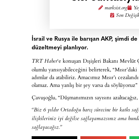
marksist.org
Ya
Son Değişi
İsrail ve Rusya ile barışan AKP, şimdi de 
düzeltmeyi planlıyor.
‘e konuşan Dışişleri Bakanı Mevlüt Ça
TRT Haber
olumlu yansıyabileceğini belirterek, “Mısır’dak
adımlar da atabiliriz. Amacımız Mısır’ı cezalan
olamaz. Ama yanlış bir şey varsa da söylüyoruz” i
Çavuşoğlu, “Düşmanımızın sayısını azaltacağız, 
“Biz 6 yıldır Ortadoğu barış sürecine bir katkı sağl
ilişkileriniz iyi değilse sağlayamazsınız ama bund
sağlayacağız.”