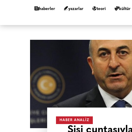
haberler
yazarlar
teori
kültür
HABER ANALIZ
Sisi cuntasıy