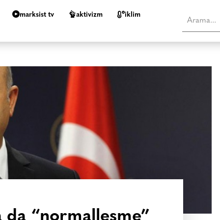
marksist tv
aktivizm
i̇klim
la da “normalleşme”