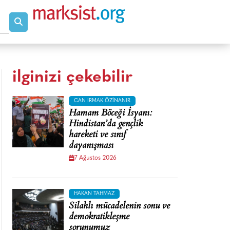
ilginizi çekebilir
CAN IRMAK ÖZINANIR
Hamam Böceği İsyanı:
Hindistan’da gençlik
hareketi ve sınıf
dayanışması
7 Ağustos 2026
HAKAN TAHMAZ
Silahlı mücadelenin sonu ve
demokratikleşme
sorunumuz