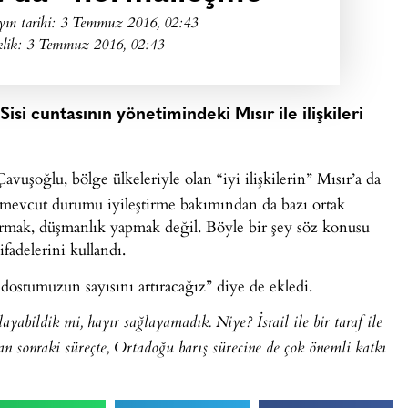
yın tarihi:
3 Temmuz 2016, 02:43
klik: 3 Temmuz 2016, 02:43
Sisi cuntasının yönetimindeki Mısır ile ilişkileri
vuşoğlu, bölge ülkeleriyle olan “iyi ilişkilerin” Mısır’a da
i mevcut durumu iyileştirme bakımından da bazı ortak
dırmak, düşmanlık yapmak değil. Böyle bir şey söz konusu
fadelerini kullandı.
dostumuzun sayısını artıracağız” diye de ekledi.
ayabildik mi, hayır sağlayamadık. Niye? İsrail ile bir taraf ile
an sonraki süreçte, Ortadoğu barış sürecine de çok önemli katkı