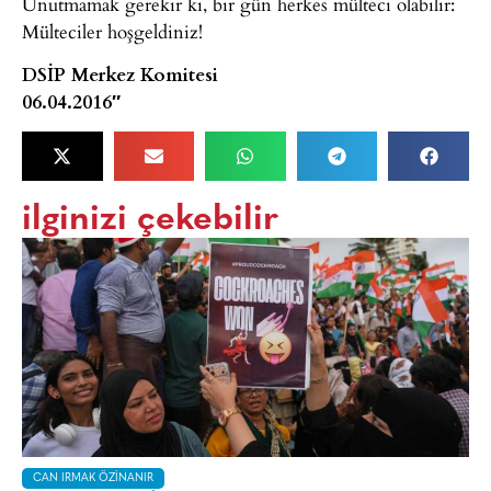
Unutmamak gerekir ki, bir gün herkes mülteci olabilir:
Mülteciler hoşgeldiniz!
DSİP Merkez Komitesi
06.04.2016″
ilginizi çekebilir
CAN IRMAK ÖZINANIR