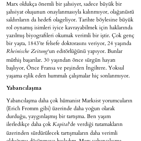
Marx oldukça önemli bir şahsiyet, sadece büyük bir
şahsiyat oluşunun onaylanmasıyla kalınmıyor, olağanüstü
saldırıların da hedefi olageliyor. Tarihte böylesine büyük
rol oynamış isimleri iyice kavrayabilmek için haklarında
yazılmış biyografileri okumak verimli bir iştir. Çok genç
bir yaşta, 1843’te felsefe doktorasını veriyor, 24 yaşında
‘un editörlüğünü yapıyor. Bunlar
Rheinische Zeitung
müthiş başarılar. 30 yaşından önce sürgün hayatı
başlıyor, Önce Fransa ve peşinden İngiltere. Yoksul
yaşama eşlik eden hummalı çalışmalar hiç sonlanmıyor.
Yabancılaşma
Yabancılaşma daha çok hümanist Marksist yorumcuların
(Erich Fromm gibi) üzerinde daha yoğun olarak
durduğu, yaygınlaşmış bir tartışma. Ben yaşım
ilerledikçe daha çok
‘de verdiği tutamakların
Kapital
üzerinden sürdürülecek tartışmaların daha verimli
olduğunu düşünmeye başladım. Marx yabancılaşma