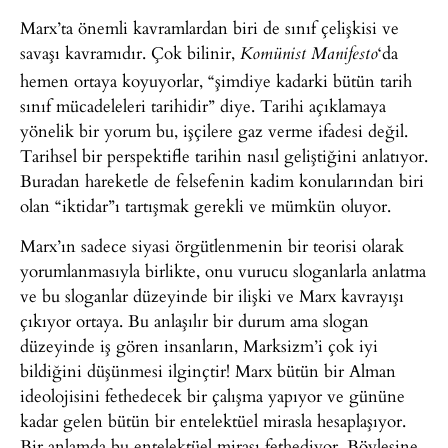
Marx’ta önemli kavramlardan biri de sınıf çelişkisi ve
savaşı kavramıdır. Çok bilinir,
‘da
Komünist Manifesto
hemen ortaya koyuyorlar, “şimdiye kadarki bütün tarih
sınıf mücadeleleri tarihidir” diye. Tarihi açıklamaya
yönelik bir yorum bu, işçilere gaz verme ifadesi değil.
Tarihsel bir perspektifle tarihin nasıl geliştiğini anlatıyor.
Buradan hareketle de felsefenin kadim konularından biri
olan “iktidar”ı tartışmak gerekli ve mümkün oluyor.
Marx’ın sadece siyasi örgütlenmenin bir teorisi olarak
yorumlanmasıyla birlikte, onu vurucu sloganlarla anlatma
ve bu sloganlar düzeyinde bir ilişki ve Marx kavrayışı
çıkıyor ortaya. Bu anlaşılır bir durum ama slogan
düzeyinde iş gören insanların, Marksizm’i çok iyi
bildiğini düşünmesi ilginçtir! Marx bütün bir Alman
ideolojisini fethedecek bir çalışma yapıyor ve gününe
kadar gelen bütün bir entelektüel mirasla hesaplaşıyor.
Bir anlamda bu entelektüel mirası fethediyor. Böylesine