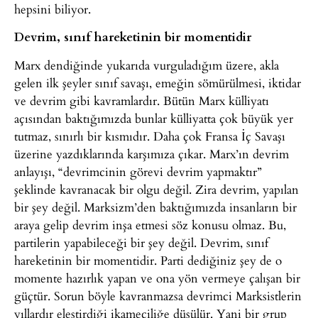
hepsini biliyor.
Devrim, sınıf hareketinin bir momentidir
Marx dendiğinde yukarıda vurguladığım üzere, akla
gelen ilk şeyler sınıf savaşı, emeğin sömürülmesi, iktidar
ve devrim gibi kavramlardır. Bütün Marx külliyatı
açısından baktığımızda bunlar külliyatta çok büyük yer
tutmaz, sınırlı bir kısmıdır. Daha çok Fransa İç Savaşı
üzerine yazdıklarında karşımıza çıkar. Marx’ın devrim
anlayışı, “devrimcinin görevi devrim yapmaktır”
şeklinde kavranacak bir olgu değil. Zira devrim, yapılan
bir şey değil. Marksizm’den baktığımızda insanların bir
araya gelip devrim inşa etmesi söz konusu olmaz. Bu,
partilerin yapabileceği bir şey değil. Devrim, sınıf
hareketinin bir momentidir. Parti dediğiniz şey de o
momente hazırlık yapan ve ona yön vermeye çalışan bir
güçtür. Sorun böyle kavranmazsa devrimci Marksistlerin
yıllardır eleştirdiği ikameciliğe düşülür. Yani bir grup