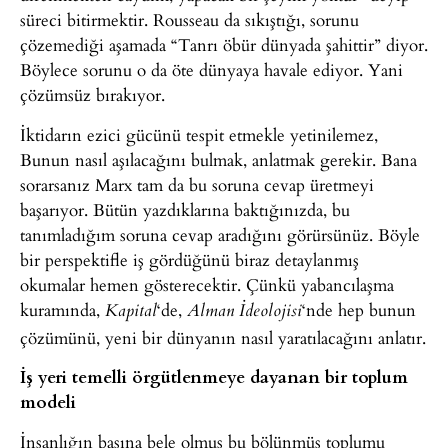
süreci bitirmektir. Rousseau da sıkıştığı, sorunu
çözemediği aşamada “Tanrı öbür dünyada şahittir” diyor.
Böylece sorunu o da öte dünyaya havale ediyor. Yani
çözümsüz bırakıyor.
İktidarın ezici gücünü tespit etmekle yetinilemez,
Bunun nasıl aşılacağını bulmak, anlatmak gerekir. Bana
sorarsanız Marx tam da bu soruna cevap üretmeyi
başarıyor. Bütün yazdıklarına baktığınızda, bu
tanımladığım soruna cevap aradığını görürsünüz. Böyle
bir perspektifle iş gördüğünü biraz detaylanmış
okumalar hemen gösterecektir. Çünkü yabancılaşma
kuramında,
‘de,
‘nde hep bunun
Kapital
Alman İdeolojisi
çözümünü, yeni bir dünyanın nasıl yaratılacağını anlatır.
İş yeri temelli örgütlenmeye dayanan bir toplum
modeli
İnsanlığın başına bele olmuş bu bölünmüş toplumu