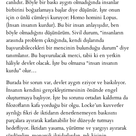
canlıdır. Böyle bir baskı aygıtı olmadığında insanlar
birbirini boğazlamaya başlar diye düşünür. İşte onun
için o ünlü cümleyi kuruyor: Homo homini Lopus.
(İnsan insanın kurdur). Bu bir insan anlayışıdır, ben
böyle olmadığını düşünürüm. Sivil durum, “insanların
arasında problem çıktığında, kendi dışlarında
başvurabilecekleri bir mencinin bulunduğu durum” diye
tanımlanır. Bu başvurulacak merci, tabii ki en yetkin
hâliyle devlet olacak. İşte bu olmazsa “insan insanın
kurdu” olur…
Burada bir sorun var, devlet aygıtı eziyor ve baskılıyor.
İnsanın kendini gerçekleştirmesinin önünde engel
oluşturmaya başlıyor. İşte bu sorunu ortadan kaldırma da
filozofların kafa yorduğu bir olgu. Locke’un kuvvetler
ayrılığı fikri de iktidarın denetlenemeyen baskısını
parçalara ayırarak katlanabilir bir düzeyde tutmayı
hedefliyor. İktidarı yasama, yürütme ve yargıyı ayırarak
sürdürelim, monarşik iktidarlardan, tek kişinin