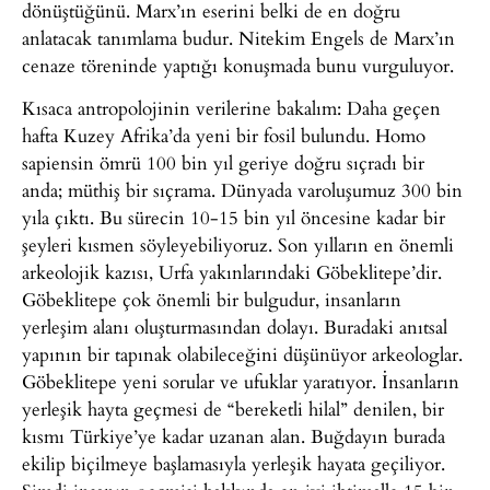
dönüştüğünü. Marx’ın eserini belki de en doğru
anlatacak tanımlama budur. Nitekim Engels de Marx’ın
cenaze töreninde yaptığı konuşmada bunu vurguluyor.
Kısaca antropolojinin verilerine bakalım: Daha geçen
hafta Kuzey Afrika’da yeni bir fosil bulundu. Homo
sapiensin ömrü 100 bin yıl geriye doğru sıçradı bir
anda; müthiş bir sıçrama. Dünyada varoluşumuz 300 bin
yıla çıktı. Bu sürecin 10-15 bin yıl öncesine kadar bir
şeyleri kısmen söyleyebiliyoruz. Son yılların en önemli
arkeolojik kazısı, Urfa yakınlarındaki Göbeklitepe’dir.
Göbeklitepe çok önemli bir bulgudur, insanların
yerleşim alanı oluşturmasından dolayı. Buradaki anıtsal
yapının bir tapınak olabileceğini düşünüyor arkeologlar.
Göbeklitepe yeni sorular ve ufuklar yaratıyor. İnsanların
yerleşik hayta geçmesi de “bereketli hilal” denilen, bir
kısmı Türkiye’ye kadar uzanan alan. Buğdayın burada
ekilip biçilmeye başlamasıyla yerleşik hayata geçiliyor.