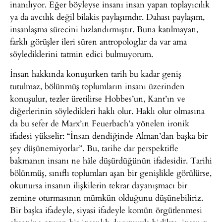
inanılıyor. Eğer böyleyse insanı insan yapan toplayıcılık
ya da avcılık değil bilakis paylaşımdır. Dahası paylaşım,
insanlaşma sürecini hızlandırmıştır. Buna katılmayan,
farklı görüşler ileri süren antropologlar da var ama
söylediklerini tatmin edici bulmuyorum.
İnsan hakkında konuşurken tarih bu kadar geniş
tutulmaz, bölünmüş toplumların insanı üzerinden
konuşulur, tezler üretilirse Hobbes’un, Kant’ın ve
diğerlerinin söyledikleri haklı olur. Haklı olur olmasına
da bu sefer de Marx’ın Feuerbach’a yönelen ironik
ifadesi yükselir: “İnsan dendiğinde Alman’dan başka bir
şey düşünemiyorlar”. Bu, tarihe dar perspektifle
bakmanın insanı ne hâle düşürdüğünün ifadesidir. Tarihi
bölünmüş, sınıflı toplumları aşan bir genişlikle görülürse,
okunursa insanın ilişkilerin tekrar dayanışmacı bir
zemine oturmasının mümkün olduğunu düşünebiliriz.
Bir başka ifadeyle, siyasi ifadeyle komün örgütlenmesi