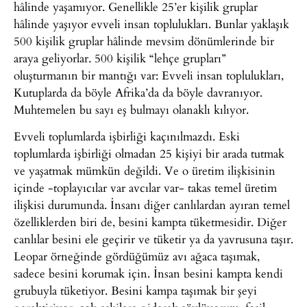
hâlinde yaşamıyor. Genellikle 25’er kişilik gruplar
hâlinde yaşıyor evveli insan toplulukları. Bunlar yaklaşık
500 kişilik gruplar hâlinde mevsim dönümlerinde bir
araya geliyorlar. 500 kişilik “lehçe grupları”
oluşturmanın bir mantığı var: Evveli insan toplulukları,
Kutuplarda da böyle Afrika’da da böyle davranıyor.
Muhtemelen bu sayı eş bulmayı olanaklı kılıyor.
Evveli toplumlarda işbirliği kaçınılmazdı. Eski
toplumlarda işbirliği olmadan 25 kişiyi bir arada tutmak
ve yaşatmak mümkün değildi. Ve o üretim ilişkisinin
içinde -toplayıcılar var avcılar var- takas temel üretim
ilişkisi durumunda. İnsanı diğer canlılardan ayıran temel
özelliklerden biri de, besini kampta tüketmesidir. Diğer
canlılar besini ele geçirir ve tüketir ya da yavrusuna taşır.
Leopar örneğinde gördüğümüz avı ağaca taşımak,
sadece besini korumak için. İnsan besini kampta kendi
grubuyla tüketiyor. Besini kampa taşımak bir şeyi