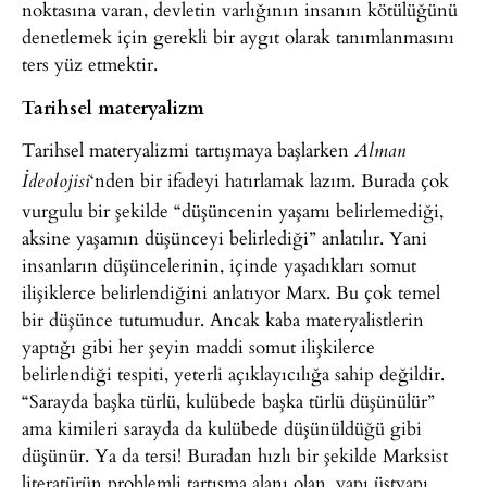
noktasına varan, devletin varlığının insanın kötülüğünü
denetlemek için gerekli bir aygıt olarak tanımlanmasını
ters yüz etmektir.
Tarihsel materyalizm
Tarihsel materyalizmi tartışmaya başlarken
Alman
‘nden bir ifadeyi hatırlamak lazım. Burada çok
İdeolojisi
vurgulu bir şekilde “düşüncenin yaşamı belirlemediği,
aksine yaşamın düşünceyi belirlediği” anlatılır. Yani
insanların düşüncelerinin, içinde yaşadıkları somut
ilişiklerce belirlendiğini anlatıyor Marx. Bu çok temel
bir düşünce tutumudur. Ancak kaba materyalistlerin
yaptığı gibi her şeyin maddi somut ilişkilerce
belirlendiği tespiti, yeterli açıklayıcılığa sahip değildir.
“Sarayda başka türlü, kulübede başka türlü düşünülür”
ama kimileri sarayda da kulübede düşünüldüğü gibi
düşünür. Ya da tersi! Buradan hızlı bir şekilde Marksist
literatürün problemli tartışma alanı olan, yapı üstyapı