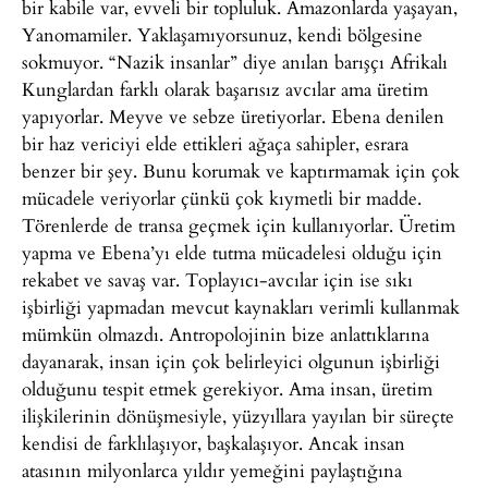
bir kabile var, evveli bir topluluk. Amazonlarda yaşayan,
Yanomamiler. Yaklaşamıyorsunuz, kendi bölgesine
sokmuyor. “Nazik insanlar” diye anılan barışçı Afrikalı
Kunglardan farklı olarak başarısız avcılar ama üretim
yapıyorlar. Meyve ve sebze üretiyorlar. Ebena denilen
bir haz vericiyi elde ettikleri ağaça sahipler, esrara
benzer bir şey. Bunu korumak ve kaptırmamak için çok
mücadele veriyorlar çünkü çok kıymetli bir madde.
Törenlerde de transa geçmek için kullanıyorlar. Üretim
yapma ve Ebena’yı elde tutma mücadelesi olduğu için
rekabet ve savaş var. Toplayıcı-avcılar için ise sıkı
işbirliği yapmadan mevcut kaynakları verimli kullanmak
mümkün olmazdı. Antropolojinin bize anlattıklarına
dayanarak, insan için çok belirleyici olgunun işbirliği
olduğunu tespit etmek gerekiyor. Ama insan, üretim
ilişkilerinin dönüşmesiyle, yüzyıllara yayılan bir süreçte
kendisi de farklılaşıyor, başkalaşıyor. Ancak insan
atasının milyonlarca yıldır yemeğini paylaştığına