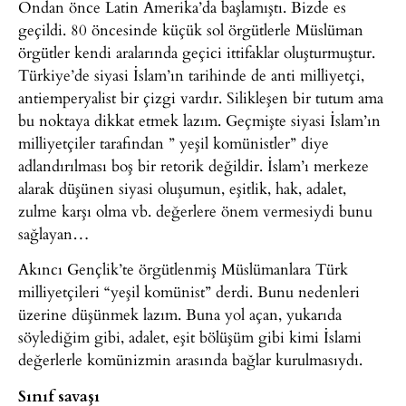
Ondan önce Latin Amerika’da başlamıştı. Bizde es
geçildi. 80 öncesinde küçük sol örgütlerle Müslüman
örgütler kendi aralarında geçici ittifaklar oluşturmuştur.
Türkiye’de siyasi İslam’ın tarihinde de anti milliyetçi,
antiemperyalist bir çizgi vardır. Silikleşen bir tutum ama
bu noktaya dikkat etmek lazım. Geçmişte siyasi İslam’ın
milliyetçiler tarafından ” yeşil komünistler” diye
adlandırılması boş bir retorik değildir. İslam’ı merkeze
alarak düşünen siyasi oluşumun, eşitlik, hak, adalet,
zulme karşı olma vb. değerlere önem vermesiydi bunu
sağlayan…
Akıncı Gençlik’te örgütlenmiş Müslümanlara Türk
milliyetçileri “yeşil komünist” derdi. Bunu nedenleri
üzerine düşünmek lazım. Buna yol açan, yukarıda
söylediğim gibi, adalet, eşit bölüşüm gibi kimi İslami
değerlerle komünizmin arasında bağlar kurulmasıydı.
Sınıf savaşı