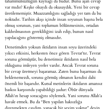
tahammülsüzlüğün kaynağı da budur. Bunu aşan cevap
var mıdır? Keşke olsaydı da okusaydık. Yeni bir cevap
üretilememiştir. Muazzamlığını sağladığı yer tam da bu
noktadır. Tarihin akışı içinde insan soyunun başına bela
olmuş sorunun, yani toplumun bölünmesinin, ortadan
kaldırılmasının gerekliliğini izah edip, bunun nasıl
yapılacağını göstermiş olmasıdır.
Denetimden yoksun iktidarın insan soyu üzerindeki
yıkıcı etkisini, herkesten önce gören Tevrat’tır. Tevrat
sorunu görmüştür, bu denetimsiz iktidarın nasıl bela
olduğunu imleyen yerler vardır. Ancak Tevrat soruna
bir cevap üretmeyi başaramaz. Zaten bunu başarması da
beklenemezdi, sorunu görmüş olmanın kendisi dahi
önemli bir başarıdır. Kutsal metinlerin iktidarın amansız
baskısı karşısında yapabildiği şudur: Öbür dünyada
Allah’ın hesap soracağını söylemek. Yani sorunu Allah’a
havale etmek. Bu da “Ben yapılan haksızlığa
direnmekten caydım, yapacak bir şeyim yoktur” deyip