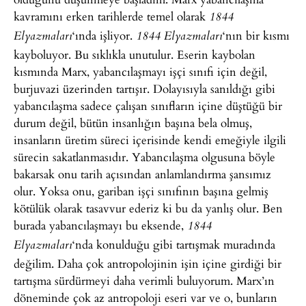
kavramını erken tarihlerde temel olarak
1844
‘ında işliyor.
‘nın bir kısmı
Elyazmaları
1844 Elyazmaları
kayboluyor. Bu sıklıkla unutulur. Eserin kaybolan
kısmında Marx, yabancılaşmayı işçi sınıfı için değil,
burjuvazi üzerinden tartışır. Dolayısıyla sanıldığı gibi
yabancılaşma sadece çalışan sınıfların içine düştüğü bir
durum değil, bütün insanlığın başına bela olmuş,
insanların üretim süreci içerisinde kendi emeğiyle ilgili
sürecin sakatlanmasıdır. Yabancılaşma olgusuna böyle
bakarsak onu tarih açısından anlamlandırma şansımız
olur. Yoksa onu, gariban işçi sınıfının başına gelmiş
kötülük olarak tasavvur ederiz ki bu da yanlış olur. Ben
burada yabancılaşmayı bu eksende,
1844
‘nda konulduğu gibi tartışmak muradında
Elyazmaları
değilim. Daha çok antropolojinin işin içine girdiği bir
tartışma sürdürmeyi daha verimli buluyorum. Marx’ın
döneminde çok az antropoloji eseri var ve o, bunların