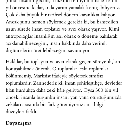
Şimdi insanın geçmişi hakkında en iyi ihtimalle 15 bin
yıl öncesine kadar, o da yarım yamalak konuşabiliyoruz.
Çok daha büyük bir tarihsel dönem karanlıkta kalıyor.
Ancak şunu hemen söylemek gerekir ki, bu bahsedilen
uzun sürede insan toplatıcı ve avcı olarak yaşıyor. Kimi
antropologlar insanlığın asıl olarak o döneme bakılarak
açıklanabilineceğini, insan hakkında daha verimli
düşüncelerin üretilebileceğini savunuyor.
Haklılar, bu toplayıcı ve avcı olarak geçen süreye ilişkin
konuşabilmek önemli. O toplumlar, eski toplumlar
bölünmemiş, Marksist ifadeyle söylersek sınıfsız
toplumlardır. Zannederiz ki, insan şehirleştikçe, devletler
filan kurdukça daha zeki hâle geliyor. Oysa 300 bin yıl
önceki insanla bugünkü insanı yan yana oturttuğunuzda
zekâları arasında bir fark göremiyoruz ama bilgi
düzeyleri farklı.
Dayanışma