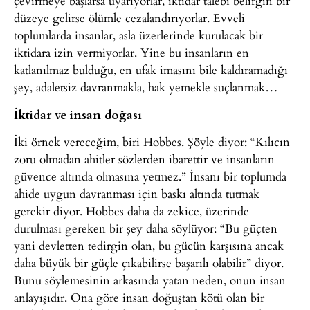
çevirmeye başlarsa uyarıyorlar, iktidar talebi belirgin bir
düzeye gelirse ölümle cezalandırıyorlar. Evveli
toplumlarda insanlar, asla üzerlerinde kurulacak bir
iktidara izin vermiyorlar. Yine bu insanların en
katlanılmaz bulduğu, en ufak imasını bile kaldıramadığı
şey, adaletsiz davranmakla, hak yemekle suçlanmak…
İktidar ve insan doğası
İki örnek vereceğim, biri Hobbes. Şöyle diyor: “Kılıcın
zoru olmadan ahitler sözlerden ibarettir ve insanların
güvence altında olmasına yetmez.” İnsanı bir toplumda
ahide uygun davranması için baskı altında tutmak
gerekir diyor. Hobbes daha da zekice, üzerinde
durulması gereken bir şey daha söylüyor: “Bu güçten
yani devletten tedirgin olan, bu gücün karşısına ancak
daha büyük bir güçle çıkabilirse başarılı olabilir” diyor.
Bunu söylemesinin arkasında yatan neden, onun insan
anlayışıdır. Ona göre insan doğuştan kötü olan bir