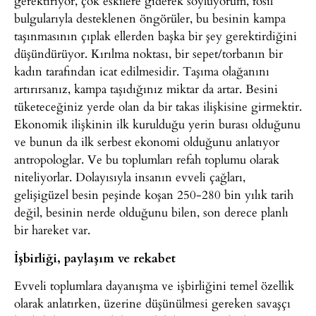
gerektiriyor, çok eskilere giderek söylüyorum, fosil
bulgularıyla desteklenen öngörüler, bu besinin kampa
taşınmasının çıplak ellerden başka bir şey gerektirdiğini
düşündürüyor. Kırılma noktası, bir sepet/torbanın bir
kadın tarafından icat edilmesidir. Taşıma olağanını
artırırsanız, kampa taşıdığınız miktar da artar. Besini
tüketeceğiniz yerde olan da bir takas ilişkisine girmektir.
Ekonomik ilişkinin ilk kurulduğu yerin burası olduğunu
ve bunun da ilk serbest ekonomi olduğunu anlatıyor
antropologlar. Ve bu toplumları refah toplumu olarak
niteliyorlar. Dolayısıyla insanın evveli çağları,
gelişigüzel besin peşinde koşan 250-280 bin yılık tarih
değil, besinin nerde olduğunu bilen, son derece planlı
bir hareket var.
İşbirliği, paylaşım ve rekabet
Evveli toplumlara dayanışma ve işbirliğini temel özellik
olarak anlatırken, üzerine düşünülmesi gereken savaşçı