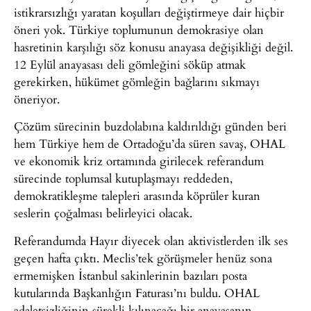
istikrarsızlığı yaratan koşulları değiştirmeye dair hiçbir
öneri yok. Türkiye toplumunun demokrasiye olan
hasretinin karşılığı söz konusu anayasa değişikliği değil.
12 Eylül anayasası deli gömleğini söküp atmak
gerekirken, hükümet gömleğin bağlarını sıkmayı
öneriyor.
Çözüm sürecinin buzdolabına kaldırıldığı günden beri
hem Türkiye hem de Ortadoğu’da süren savaş, OHAL
ve ekonomik kriz ortamında girilecek referandum
sürecinde toplumsal kutuplaşmayı reddeden,
demokratikleşme talepleri arasında köprüler kuran
seslerin çoğalması belirleyici olacak.
Referandumda Hayır diyecek olan aktivistlerden ilk ses
geçen hafta çıktı. Meclis’tek görüşmeler henüz sona
ermemişken İstanbul sakinlerinin bazıları posta
kutularında Başkanlığın Faturası’nı buldu. OHAL
adaletsizliğinin sürekli kılınacağı bir anayasanın