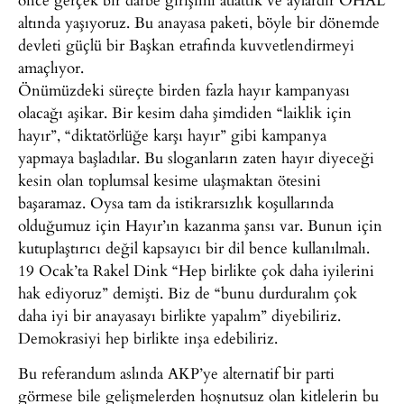
altında yaşıyoruz. Bu anayasa paketi, böyle bir dönemde
devleti güçlü bir Başkan etrafında kuvvetlendirmeyi
amaçlıyor.
Önümüzdeki süreçte birden fazla hayır kampanyası
olacağı aşikar. Bir kesim daha şimdiden “laiklik için
hayır”, “diktatörlüğe karşı hayır” gibi kampanya
yapmaya başladılar. Bu sloganların zaten hayır diyeceği
kesin olan toplumsal kesime ulaşmaktan ötesini
başaramaz. Oysa tam da istikrarsızlık koşullarında
olduğumuz için Hayır’ın kazanma şansı var. Bunun için
kutuplaştırıcı değil kapsayıcı bir dil bence kullanılmalı.
19 Ocak’ta Rakel Dink “Hep birlikte çok daha iyilerini
hak ediyoruz” demişti. Biz de “bunu durduralım çok
daha iyi bir anayasayı birlikte yapalım” diyebiliriz.
Demokrasiyi hep birlikte inşa edebiliriz.
Bu referandum aslında AKP’ye alternatif bir parti
görmese bile gelişmelerden hoşnutsuz olan kitlelerin bu