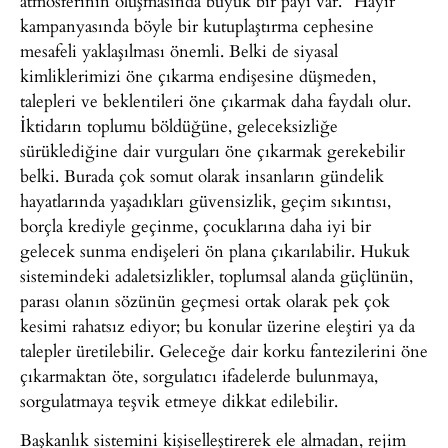
atmosferinin oluşmasında büyük bir payı var. “Hayır”
kampanyasında böyle bir kutuplaştırma cephesine
mesafeli yaklaşılması önemli. Belki de siyasal
kimliklerimizi öne çıkarma endişesine düşmeden,
talepleri ve beklentileri öne çıkarmak daha faydalı olur.
İktidarın toplumu böldüğüne, geleceksizliğe
sürüklediğine dair vurguları öne çıkarmak gerekebilir
belki. Burada çok somut olarak insanların gündelik
hayatlarında yaşadıkları güvensizlik, geçim sıkıntısı,
borçla krediyle geçinme, çocuklarına daha iyi bir
gelecek sunma endişeleri ön plana çıkarılabilir. Hukuk
sistemindeki adaletsizlikler, toplumsal alanda güçlünün,
parası olanın sözünün geçmesi ortak olarak pek çok
kesimi rahatsız ediyor; bu konular üzerine eleştiri ya da
talepler üretilebilir. Geleceğe dair korku fantezilerini öne
çıkarmaktan öte, sorgulatıcı ifadelerde bulunmaya,
sorgulatmaya teşvik etmeye dikkat edilebilir.
Başkanlık sistemini kişiselleştirerek ele almadan, rejim