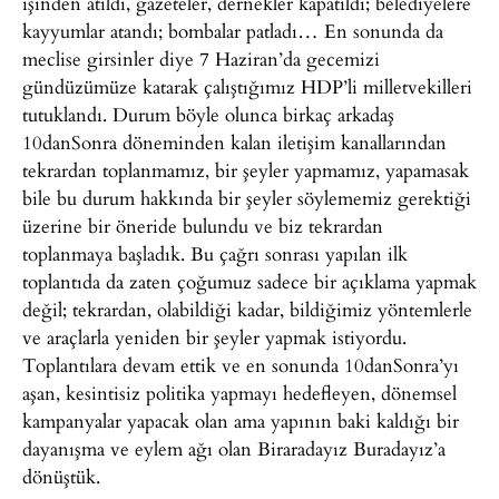
işinden atıldı, gazeteler, dernekler kapatıldı; belediyelere
kayyumlar atandı; bombalar patladı… En sonunda da
meclise girsinler diye 7 Haziran’da gecemizi
gündüzümüze katarak çalıştığımız HDP’li milletvekilleri
tutuklandı. Durum böyle olunca birkaç arkadaş
10danSonra döneminden kalan iletişim kanallarından
tekrardan toplanmamız, bir şeyler yapmamız, yapamasak
bile bu durum hakkında bir şeyler söylememiz gerektiği
üzerine bir öneride bulundu ve biz tekrardan
toplanmaya başladık. Bu çağrı sonrası yapılan ilk
toplantıda da zaten çoğumuz sadece bir açıklama yapmak
değil; tekrardan, olabildiği kadar, bildiğimiz yöntemlerle
ve araçlarla yeniden bir şeyler yapmak istiyordu.
Toplantılara devam ettik ve en sonunda 10danSonra’yı
aşan, kesintisiz politika yapmayı hedefleyen, dönemsel
kampanyalar yapacak olan ama yapının baki kaldığı bir
dayanışma ve eylem ağı olan Biraradayız Buradayız’a
dönüştük.