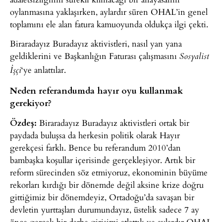
oylanmasına yaklaşırken, aylardır süren OHAL’in genel
toplamını ele alan fatura kamuoyunda oldukça ilgi çekti.
Biraradayız Buradayız aktivistleri, nasıl yan yana
geldiklerini ve Başkanlığın Faturası çalışmasını
Sosyalist
‘ye anlattılar.
İşçi
Neden referandumda hayır oyu kullanmak
gerekiyor?
Özdeş:
Biraradayız Buradayız aktivistleri ortak bir
paydada buluşsa da herkesin politik olarak Hayır
gerekçesi farklı. Bence bu referandum 2010’dan
bambaşka koşullar içerisinde gerçekleşiyor. Artık bir
reform sürecinden söz etmiyoruz, ekonominin büyüme
rekorları kırdığı bir dönemde değil aksine krize doğru
gittiğimiz bir dönemdeyiz, Ortadoğu’da savaşan bir
devletin yurttaşları durumundayız, üstelik sadece 7 ay
önce gerçek bir darbe girişimi atlattık ve aylardır OHAL