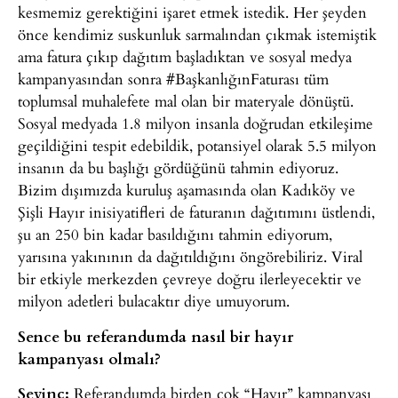
kesmemiz gerektiğini işaret etmek istedik. Her şeyden
önce kendimiz suskunluk sarmalından çıkmak istemiştik
ama fatura çıkıp dağıtım başladıktan ve sosyal medya
kampanyasından sonra #BaşkanlığınFaturası tüm
toplumsal muhalefete mal olan bir materyale dönüştü.
Sosyal medyada 1.8 milyon insanla doğrudan etkileşime
geçildiğini tespit edebildik, potansiyel olarak 5.5 milyon
insanın da bu başlığı gördüğünü tahmin ediyoruz.
Bizim dışımızda kuruluş aşamasında olan Kadıköy ve
Şişli Hayır inisiyatifleri de faturanın dağıtımını üstlendi,
şu an 250 bin kadar basıldığını tahmin ediyorum,
yarısına yakınının da dağıtıldığını öngörebiliriz. Viral
bir etkiyle merkezden çevreye doğru ilerleyecektir ve
milyon adetleri bulacaktır diye umuyorum.
Sence bu referandumda nasıl bir hayır
kampanyası olmalı?
Sevinç:
Referandumda birden çok “Hayır” kampanyası