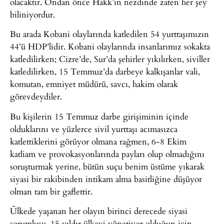
olacaktır. Ondan önce Hakk’ın nezdinde zaten her şey
biliniyordur.
Bu arada Kobani olaylarında katledilen 54 yurttaşımızın
44’ü HDP’lidir. Kobani olaylarında insanlarımız sokakta
katledilirken; Cizre’de, Sur’da şehirler yıkılırken, siviller
katledilirken, 15 Temmuz’da darbeye kalkışanlar vali,
komutan, emniyet müdürü, savcı, hakim olarak
görevdeydiler.
Bu kişilerin 15 Temmuz darbe girişiminin içinde
olduklarını ve yüzlerce sivil yurttaşı acımasızca
katlettiklerini görüyor olmana rağmen, 6-8 Ekim
katliam ve provokasyonlarında payları olup olmadığını
soruşturmak yerine, bütün suçu benim üstüme yıkarak
siyasi bir rakibinden intikam alma basitliğine düşüyor
olman tam bir gaflettir.
Ülkede yaşanan her olayın birinci derecede siyasi
sorumlusu, 15 yıldır ülkeyi yönetiyor olduğun için