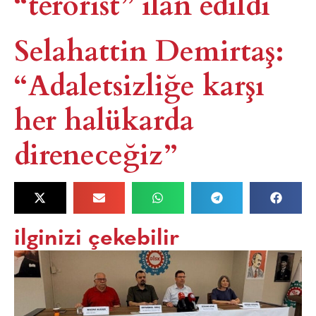
“terörist” ilan edildi
Selahattin Demirtaş:
“Adaletsizliğe karşı
her halükarda
direneceğiz”
ilginizi çekebilir