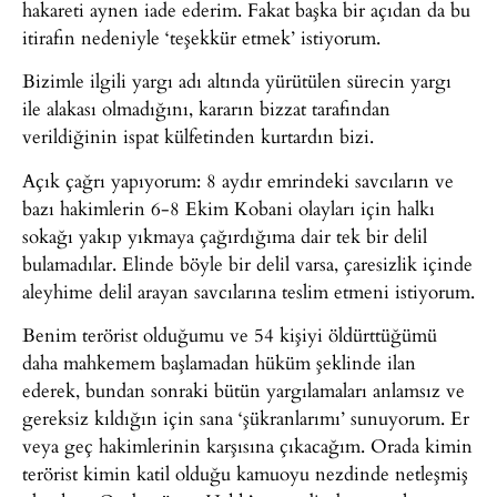
hakareti aynen iade ederim. Fakat başka bir açıdan da bu
itirafın nedeniyle ‘teşekkür etmek’ istiyorum.
Bizimle ilgili yargı adı altında yürütülen sürecin yargı
ile alakası olmadığını, kararın bizzat tarafından
verildiğinin ispat külfetinden kurtardın bizi.
Açık çağrı yapıyorum: 8 aydır emrindeki savcıların ve
bazı hakimlerin 6-8 Ekim Kobani olayları için halkı
sokağı yakıp yıkmaya çağırdığıma dair tek bir delil
bulamadılar. Elinde böyle bir delil varsa, çaresizlik içinde
aleyhime delil arayan savcılarına teslim etmeni istiyorum.
Benim terörist olduğumu ve 54 kişiyi öldürttüğümü
daha mahkemem başlamadan hüküm şeklinde ilan
ederek, bundan sonraki bütün yargılamaları anlamsız ve
gereksiz kıldığın için sana ‘şükranlarımı’ sunuyorum. Er
veya geç hakimlerinin karşısına çıkacağım. Orada kimin
terörist kimin katil olduğu kamuoyu nezdinde netleşmiş