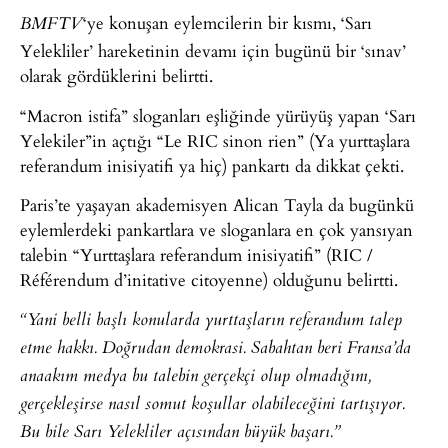
‘ye konuşan eylemcilerin bir kısmı, ‘Sarı
BMFTV
Yelekliler’ hareketinin devamı için bugünü bir ‘sınav’
olarak gördüklerini belirtti.
“Macron istifa” sloganları eşliğinde yürüyüş yapan ‘Sarı
Yelekiler”in açtığı “Le RIC sinon rien” (Ya yurttaşlara
referandum inisiyatifi ya hiç) pankartı da dikkat çekti.
Paris’te yaşayan akademisyen Alican Tayla da bugünkü
eylemlerdeki pankartlara ve sloganlara en çok yansıyan
talebin “Yurttaşlara referandum inisiyatifi” (RIC /
Référendum d’initative citoyenne) olduğunu belirtti.
“Yani belli başlı konularda yurttaşların referandum talep
etme hakkı. Doğrudan demokrasi. Sabahtan beri Fransa’da
anaakım medya bu talebin gerçekçi olup olmadığını,
gerçekleşirse nasıl somut koşullar olabileceğini tartışıyor.
Bu bile Sarı Yelekliler açısından büyük başarı.”