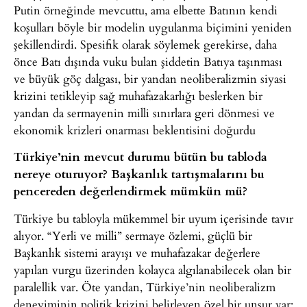
Putin örneğinde mevcuttu, ama elbette Batının kendi
koşulları böyle bir modelin uygulanma biçimini yeniden
şekillendirdi. Spesifik olarak söylemek gerekirse, daha
önce Batı dışında vuku bulan şiddetin Batıya taşınması
ve büyük göç dalgası, bir yandan neoliberalizmin siyasi
krizini tetikleyip sağ muhafazakarlığı beslerken bir
yandan da sermayenin milli sınırlara geri dönmesi ve
ekonomik krizleri onarması beklentisini doğurdu
Türkiye’nin mevcut durumu bütün bu tabloda
nereye oturuyor? Başkanlık tartışmalarını bu
pencereden değerlendirmek mümkün mü?
Türkiye bu tabloyla mükemmel bir uyum içerisinde tavır
alıyor. “Yerli ve milli” sermaye özlemi, güçlü bir
Başkanlık sistemi arayışı ve muhafazakar değerlere
yapılan vurgu üzerinden kolayca algılanabilecek olan bir
paralellik var. Öte yandan, Türkiye’nin neoliberalizm
deneyiminin politik krizini belirleyen özel bir unsur var: