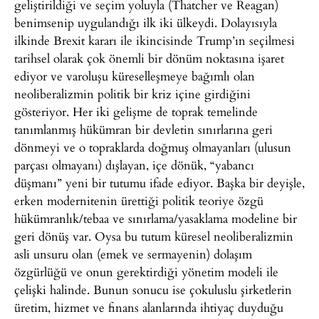
geliştirildiği ve seçim yoluyla (Thatcher ve Reagan)
benimsenip uygulandığı ilk iki ülkeydi. Dolayısıyla
ilkinde Brexit kararı ile ikincisinde Trump’ın seçilmesi
tarihsel olarak çok önemli bir dönüm noktasına işaret
ediyor ve varoluşu küreselleşmeye bağımlı olan
neoliberalizmin politik bir kriz içine girdiğini
gösteriyor. Her iki gelişme de toprak temelinde
tanımlanmış hükümran bir devletin sınırlarına geri
dönmeyi ve o topraklarda doğmuş olmayanları (ulusun
parçası olmayanı) dışlayan, içe dönük, “yabancı
düşmanı” yeni bir tutumu ifade ediyor. Başka bir deyişle,
erken modernitenin ürettiği politik teoriye özgü
hükümranlık/tebaa ve sınırlama/yasaklama modeline bir
geri dönüş var. Oysa bu tutum küresel neoliberalizmin
asli unsuru olan (emek ve sermayenin) dolaşım
özgürlüğü ve onun gerektirdiği yönetim modeli ile
çelişki halinde. Bunun sonucu ise çokuluslu şirketlerin
üretim, hizmet ve finans alanlarında ihtiyaç duyduğu