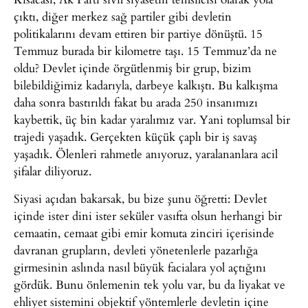
çıktı, diğer merkez sağ partiler gibi devletin
politikalarını devam ettiren bir partiye dönüştü. 15
Temmuz burada bir kilometre taşı. 15 Temmuz’da ne
oldu? Devlet içinde örgütlenmiş bir grup, bizim
bilebildiğimiz kadarıyla, darbeye kalkıştı. Bu kalkışma
daha sonra bastırıldı fakat bu arada 250 insanımızı
kaybettik, üç bin kadar yaralımız var. Yani toplumsal bir
trajedi yaşadık. Gerçekten küçük çaplı bir iş savaş
yaşadık. Ölenleri rahmetle anıyoruz, yaralananlara acil
şifalar diliyoruz.
Siyasi açıdan bakarsak, bu bize şunu öğretti: Devlet
içinde ister dini ister seküler vasıfta olsun herhangi bir
cemaatin, cemaat gibi emir komuta zinciri içerisinde
davranan grupların, devleti yönetenlerle pazarlığa
girmesinin aslında nasıl büyük facialara yol açtığını
gördük. Bunu önlemenin tek yolu var, bu da liyakat ve
ehliyet sistemini objektif yöntemlerle devletin içine