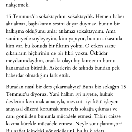
nakşetmek.
15 Temmuz’da sokaktaydım, sokaktaydık. Hemen haber
alır almaz, başbakanın sesini duyar duymaz, bunun bir
kalkışma olduğunu anlar anlamaz sokaktaydım. Ama
samimiyetle söyleyeyim, kim yapıyor, bunun arkasında
kim var, bu konuda bir fikrim yoktu. O erken saatte
çıkanların hiçbirinin de bir fikri yoktu. Üsküdar
meydanındaydım, oradaki olayı hiç kimsenin burnu
kanamadan bitirdik. Askerlerin de aslında bundan pek
haberdar olmadığını fark ettik.
Buradan nasıl bir ders çıkarmalıyız? Buna biz sokağın 15
Temmuz’u diyoruz. Yani halkın iyi niyetle, hukuk
devletini korumak amacıyla, mevcut -iyi kötü işleyen-
anayasal düzeni korumak amacıyla sokağa çıkması ve
canı gönülden bununla mücadele etmesi. Tabiri caizse
kazma kürekle mücadele etmesi. Neyle sonuçlanmıştır?
Bu gaflet içindeki yöneticilerini, bu halk adeta