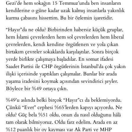
Gezi’de hem sokağın 15 Temmuz’unda ben insanların
kendilerine o güne kadar uzak kalmış insanlarla yakınlık
kurma çabasını hissettim. Bu bir özlemin işaretidir.
“Hayır”da ne oldu? Birbirinden habersiz küçük gruplar,
hem İslami çevrelerden hem sol çevrelerden hem liberal
çevrelerden, kendi kendine örgütlenen ve yola çıkan
birtakım çevreler sokaklarda karşılaştılar. Sonra birçok
yerde birlikte çalışmaya başladılar. En somut ifadesi
Saadet Partisi ile CHP örgütlerinin İstanbul’da çok yakın
ilişki içerisinde yaptıkları çalışmalar. Bunlar bir arada
yaşama iradesini koymak açısından sevindirici şeyler.
Böylece bir %49 ortaya çıktı.
%49’u aslında belki birçok “Hayır”cı da beklemiyordu.
Çünkü “Evet” cephesi %65’lerden kapıyı açıyordu. Ne
oldu? Güç bela %51 oldu, onun da nasıl olduğunu hâlâ
tam olarak bilmiyoruz. Oldu farz edelim. Arada en az
%12 puanlık bir oy kayması var Ak Parti ve MHP