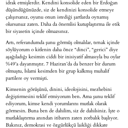
idrak etmişlerdir. Kendini konsolide eden bir Erdoğan
düşündüğünüzde, siz de kendinizi konsolide etmeye
çalışırsanız, oyunu onun istediği şartlarda oynamış
olursunuz zaten. Daha da önemlisi kutuplaştırma ile etik
bir siyasetin içinde olmazsınız.
Artı, referandumda şunu görmüş olmalılar, tırnak içinde
söylüyorum o kitlenin daha önce “dinci”, “gerici” diye
aşağıladığı kesimin ciddi bir inisiyatif almasıyla bu oylar
%49’a dayanmıştır. 7 Haziran’da da benzer bir durum
olmuştu, İslami kesimden bir grup kalkmış muhalif
partilere oy vermişti.
Kimsenin görüşünü, dinini, ideolojisini, mezhebini
değiştirmesini teklif etmiyorum ben. Ama şunu teklif
ediyorum, kimse kendi yorumlarını mutlak olarak
görmesin. Buna ben de dahilim, siz de dahilsiniz. İşte o
mutlaklaştırma anından itibaren zaten zorbalık başlıyor.
Bakınız, demokrasi ve özgürlükçü laikliği dikkate