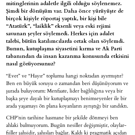
mitinglerinin adaletle ilgili olduğu söylenemez.
Şimdi bir dönüşüm var. Daha önce yürüyüşte de
birçok kişiyle röportaj yaptık, bir kişi bile
“Atatürk”, “laiklik” eksenli veya eski rejimi
savunan şeyler söylemedi. Herkes için adalet
talebi, bütün katılımcılarda ortak olan söylemdi.
Bunun, kutuplaşma siyasetini kırma ve Ak Parti
tabanından da insan kazanma konusunda etkisini
nasıl görüyorsunuz?
“Evet” ve “Hayır” toplumu hangi noktadan ayırmıştır?
Ben en büyük soruyu o zamandan beri düşünüyorum ve
şurada buluyorum: Menfaate, lider bağlılığına veya bir
başka şeye dayalı bir kutuplaşmayı benimseyenler ile bir
arada yaşamayı ön plana koyanların ayrıştığı bir sandıktı.
CHP’nin tarihine hasmane bir şekilde dönmeyi ben
ahlaki bulmuyorum. Bugün nesiller değişmiştir, olaylar-
fiiller şahsidir, şahısları bağlar. Kaldı ki pragmatik açıdan