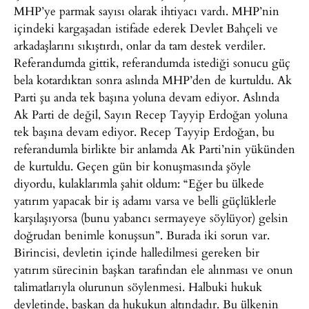
MHP’ye parmak sayısı olarak ihtiyacı vardı. MHP’nin
içindeki kargaşadan istifade ederek Devlet Bahçeli ve
arkadaşlarını sıkıştırdı, onlar da tam destek verdiler.
Referandumda gittik, referandumda istediği sonucu güç
bela kotardıktan sonra aslında MHP’den de kurtuldu. Ak
Parti şu anda tek başına yoluna devam ediyor. Aslında
Ak Parti de değil, Sayın Recep Tayyip Erdoğan yoluna
tek başına devam ediyor. Recep Tayyip Erdoğan, bu
referandumla birlikte bir anlamda Ak Parti’nin yükünden
de kurtuldu. Geçen gün bir konuşmasında şöyle
diyordu, kulaklarımla şahit oldum: “Eğer bu ülkede
yatırım yapacak bir iş adamı varsa ve belli güçlüklerle
karşılaşıyorsa (bunu yabancı sermayeye söylüyor) gelsin
doğrudan benimle konuşsun”. Burada iki sorun var.
Birincisi, devletin içinde halledilmesi gereken bir
yatırım sürecinin başkan tarafından ele alınması ve onun
talimatlarıyla olurunun söylenmesi. Halbuki hukuk
devletinde, başkan da hukukun altındadır. Bu ülkenin