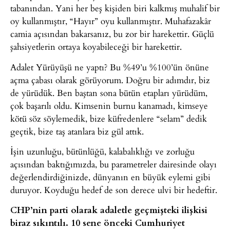
tabanından. Yani her beş kişiden biri kalkmış muhalif bir
oy kullanmıştır, “Hayır” oyu kullanmıştır. Muhafazakâr
camia açısından bakarsanız, bu zor bir harekettir. Güçlü
şahsiyetlerin ortaya koyabileceği bir harekettir.
Adalet Yürüyüşü ne yaptı? Bu %49’u %100’ün önüne
açma çabası olarak görüyorum. Doğru bir adımdır, biz
de yürüdük. Ben baştan sona bütün etapları yürüdüm,
çok başarılı oldu. Kimsenin burnu kanamadı, kimseye
kötü söz söylemedik, bize küfredenlere “selam” dedik
geçtik, bize taş atanlara biz gül attık.
İşin uzunluğu, bütünlüğü, kalabalıklığı ve zorluğu
açısından baktığımızda, bu parametreler dairesinde olayı
değerlendirdiğinizde, dünyanın en büyük eylemi gibi
duruyor. Koyduğu hedef de son derece ulvi bir hedeftir.
CHP’nin parti olarak adaletle geçmişteki ilişkisi
biraz sıkıntılı. 10 sene önceki Cumhuriyet