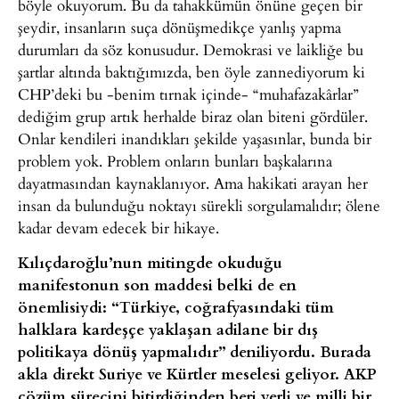
böyle okuyorum. Bu da tahakkümün önüne geçen bir
şeydir, insanların suça dönüşmedikçe yanlış yapma
durumları da söz konusudur. Demokrasi ve laikliğe bu
şartlar altında baktığımızda, ben öyle zannediyorum ki
CHP’deki bu -benim tırnak içinde- “muhafazakârlar”
dediğim grup artık herhalde biraz olan biteni gördüler.
Onlar kendileri inandıkları şekilde yaşasınlar, bunda bir
problem yok. Problem onların bunları başkalarına
dayatmasından kaynaklanıyor. Ama hakikati arayan her
insan da bulunduğu noktayı sürekli sorgulamalıdır; ölene
kadar devam edecek bir hikaye.
Kılıçdaroğlu’nun mitingde okuduğu
manifestonun son maddesi belki de en
önemlisiydi: “Türkiye, coğrafyasındaki tüm
halklara kardeşçe yaklaşan adilane bir dış
politikaya dönüş yapmalıdır” deniliyordu. Burada
akla direkt Suriye ve Kürtler meselesi geliyor. AKP
çözüm sürecini bitirdiğinden beri yerli ve milli bir