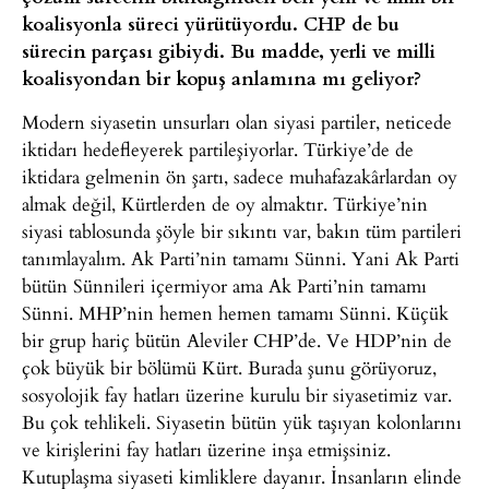
koalisyonla süreci yürütüyordu. CHP de bu
sürecin parçası gibiydi. Bu madde, yerli ve milli
koalisyondan bir kopuş anlamına mı geliyor?
Modern siyasetin unsurları olan siyasi partiler, neticede
iktidarı hedefleyerek partileşiyorlar. Türkiye’de de
iktidara gelmenin ön şartı, sadece muhafazakârlardan oy
almak değil, Kürtlerden de oy almaktır. Türkiye’nin
siyasi tablosunda şöyle bir sıkıntı var, bakın tüm partileri
tanımlayalım. Ak Parti’nin tamamı Sünni. Yani Ak Parti
bütün Sünnileri içermiyor ama Ak Parti’nin tamamı
Sünni. MHP’nin hemen hemen tamamı Sünni. Küçük
bir grup hariç bütün Aleviler CHP’de. Ve HDP’nin de
çok büyük bir bölümü Kürt. Burada şunu görüyoruz,
sosyolojik fay hatları üzerine kurulu bir siyasetimiz var.
Bu çok tehlikeli. Siyasetin bütün yük taşıyan kolonlarını
ve kirişlerini fay hatları üzerine inşa etmişsiniz.
Kutuplaşma siyaseti kimliklere dayanır. İnsanların elinde