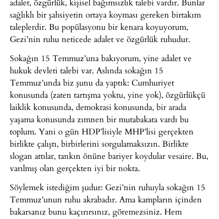
adalet, özgürlük, kişisel bağımsızlık talebi vardır. Bunlar
sağlıklı bir şahsiyetin ortaya koyması gereken birtakım
taleplerdir. Bu popülasyonu bir kenara koyuyorum,
Gezi’nin ruhu neticede adalet ve özgürlük ruhudur.
Sokağın 15 Temmuz’una bakıyorum, yine adalet ve
hukuk devleti talebi var. Aslında sokağın 15
Temmuz’unda biz şunu da yaptık: Cumhuriyet
konusunda (zaten tartışma yoktu, yine yok), özgürlükçü
laiklik konusunda, demokrasi konusunda, bir arada
yaşama konusunda zımnen bir mutabakata vardı bu
toplum. Yani o gün HDP’lisiyle MHP’lisi gerçekten
birlikte çalıştı, birbirlerini sorgulamaksızın. Birlikte
slogan attılar, tankın önüne bariyer koydular vesaire. Bu,
varılmış olan gerçekten iyi bir nokta.
Söylemek istediğim şudur: Gezi’nin ruhuyla sokağın 15
Temmuz’unun ruhu akrabadır. Ama kampların içinden
bakarsanız bunu kaçırırsınız, göremezsiniz. Hem