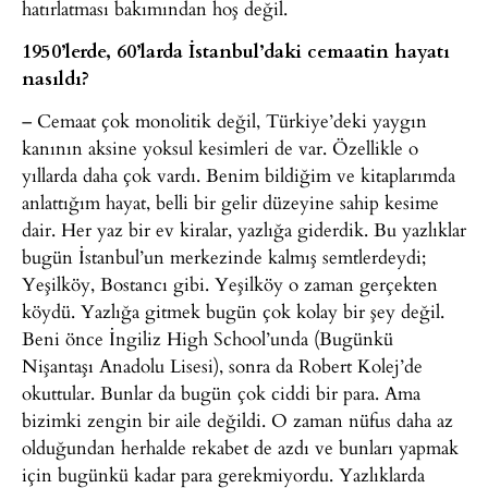
hatırlatması bakımından hoş değil.
1950’lerde, 60’larda İstanbul’daki cemaatin hayatı
nasıldı?
– Cemaat çok monolitik değil, Türkiye’deki yaygın
kanının aksine yoksul kesimleri de var. Özellikle o
yıllarda daha çok vardı. Benim bildiğim ve kitaplarımda
anlattığım hayat, belli bir gelir düzeyine sahip kesime
dair. Her yaz bir ev kiralar, yazlığa giderdik. Bu yazlıklar
bugün İstanbul’un merkezinde kalmış semtlerdeydi;
Yeşilköy, Bostancı gibi. Yeşilköy o zaman gerçekten
köydü. Yazlığa gitmek bugün çok kolay bir şey değil.
Beni önce İngiliz High School’unda (Bugünkü
Nişantaşı Anadolu Lisesi), sonra da Robert Kolej’de
okuttular. Bunlar da bugün çok ciddi bir para. Ama
bizimki zengin bir aile değildi. O zaman nüfus daha az
olduğundan herhalde rekabet de azdı ve bunları yapmak
için bugünkü kadar para gerekmiyordu. Yazlıklarda