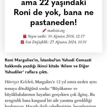
ama 22 yaşındaki
Roni de yok, bana ne
pastaneden!
marksist.org
Yayın tarihi:
10 Ağustos 2018, 12:17
Son Değişiklik: 27 Ağustos 2024, 10:51
Roni Margulies’in, İstanbul’un Yahudi Cemaati
hakkında yazdığı ikinci kitabı ‘Ailem ve Diğer
Yahudiler’ raflara çıktı.
, Margulies’e 12 yıl sonra neden aynı
Hürriyet Kelebek
temaya döndüğünü sordu: “Büyükanne ve
büyükbabalarımın hayatları gerçekten çok ilginç. Bu
zenginlik bana kurgusal bir aile yaratma gerekliliği
bırakmıyor. Hayatla ilgili cebelleştiğim, hesaplaştığım