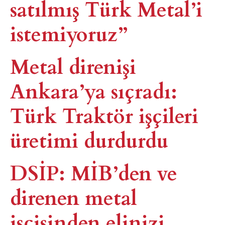
satılmış Türk Metal’i
istemiyoruz”
Metal direnişi
Ankara’ya sıçradı:
Türk Traktör işçileri
üretimi durdurdu
DSİP: MİB’den ve
direnen metal
işçisinden elinizi