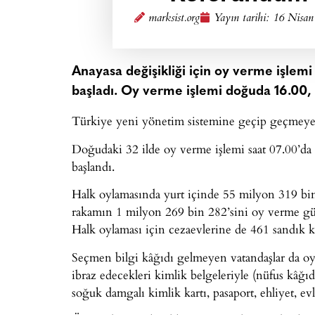
marksist.org
Yayın tarihi:
16 Nisan
Anayasa değişikliği için oy verme işlemi
başladı. Oy verme işlemi doğuda 16.00, b
Türkiye yeni yönetim sistemine geçip geçmeyec
Doğudaki 32 ilde oy verme işlemi saat 07.00’da 
başlandı.
Halk oylamasında yurt içinde 55 milyon 319 bi
rakamın 1 milyon 269 bin 282’sini oy verme gü
Halk oylaması için cezaevlerine de 461 sandık k
Seçmen bilgi kâğıdı gelmeyen vatandaşlar da oy 
ibraz edecekleri kimlik belgeleriyle (nüfus kâğıdı
soğuk damgalı kimlik kartı, pasaport, ehliyet, e