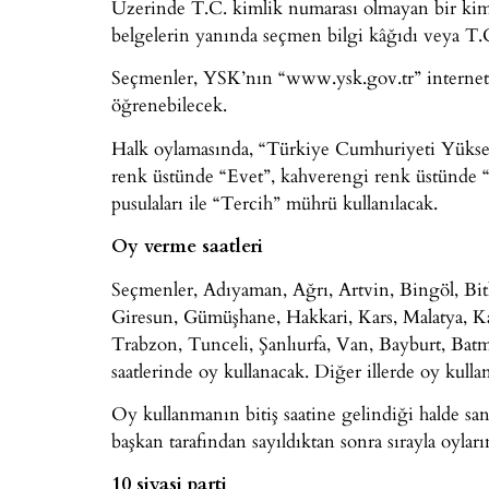
Üzerinde T.C. kimlik numarası olmayan bir kiml
belgelerin yanında seçmen bilgi kâğıdı veya T.C. 
Seçmenler, YSK’nın “www.ysk.gov.tr” internet s
öğrenebilecek.
Halk oylamasında, “Türkiye Cumhuriyeti Yüksek 
renk üstünde “Evet”, kahverengi renk üstünde “H
pusulaları ile “Tercih” mührü kullanılacak.
Oy verme saatleri
Seçmenler, Adıyaman, Ağrı, Artvin, Bingöl, Bitl
Giresun, Gümüşhane, Hakkari, Kars, Malatya, Ka
Trabzon, Tunceli, Şanlıurfa, Van, Bayburt, Batm
saatlerinde oy kullanacak. Diğer illerde oy kulla
Oy kullanmanın bitiş saatine gelindiği halde sa
başkan tarafından sayıldıktan sonra sırayla oyları
10 siyasi parti