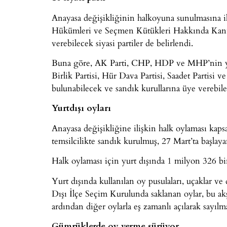
Anayasa değişikliğinin halkoyuna sunulmasına i
Hükümleri ve Seçmen Kütükleri Hakkında Kanun
verebilecek siyasi partiler de belirlendi.
Buna göre, AK Parti, CHP, HDP ve MHP’nin y
Birlik Partisi, Hür Dava Partisi, Saadet Partisi v
bulunabilecek ve sandık kurullarına üye verebil
Yurtdışı oyları
Anayasa değişikliğine ilişkin halk oylaması kap
temsilcilikte sandık kurulmuş, 27 Mart’ta başlay
Halk oylaması için yurt dışında 1 milyon 326 b
Yurt dışında kullanılan oy pusulaları, uçaklar ve
Dışı İlçe Seçim Kurulunda saklanan oylar, bu a
ardından diğer oylarla eş zamanlı açılarak sayılm
Gümrüklerde oy verme sürüyor