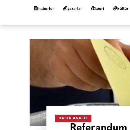
haberler
yazarlar
teori
kültür
HABER ANALIZ
Referandum i