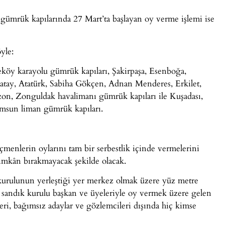
 gümrük kapılarında 27 Mart’ta başlayan oy verme işlemi ise
yle:
eköy karayolu gümrük kapıları, Şakirpaşa, Esenboğa,
Hatay, Atatürk, Sabiha Gökçen, Adnan Menderes, Erkilet,
n, Zonguldak havalimanı gümrük kapıları ile Kuşadası,
amsun liman gümrük kapıları.
eçmenlerin oylarını tam bir serbestlik içinde vermelerini
 imkân bırakmayacak şekilde olacak.
 kurulunun yerleştiği yer merkez olmak üzere yüz metre
na sandık kurulu başkan ve üyeleriyle oy vermek üzere gelen
leri, bağımsız adaylar ve gözlemcileri dışında hiç kimse