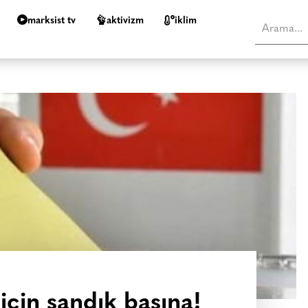
marksist tv
aktivizm
i̇klim
çin sandık başına!