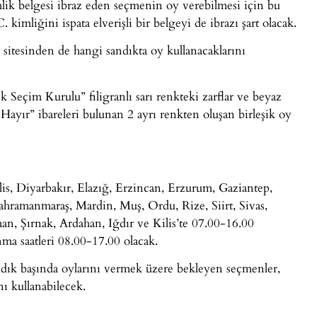
ik belgesi ibraz eden seçmenin oy verebilmesi için bu
kimliğini ispata elverişli bir belgeyi de ibrazı şart olacak.
itesinden de hangi sandıkta oy kullanacaklarını
Seçim Kurulu” filigranlı sarı renkteki zarflar ve beyaz
ayır” ibareleri bulunan 2 ayrı renkten oluşan birleşik oy
is, Diyarbakır, Elazığ, Erzincan, Erzurum, Gaziantep,
hramanmaraş, Mardin, Muş, Ordu, Rize, Siirt, Sivas,
an, Şırnak, Ardahan, Iğdır ve Kilis’te 07.00-16.00
nma saatleri 08.00-17.00 olacak.
ndık başında oylarını vermek üzere bekleyen seçmenler,
nı kullanabilecek.