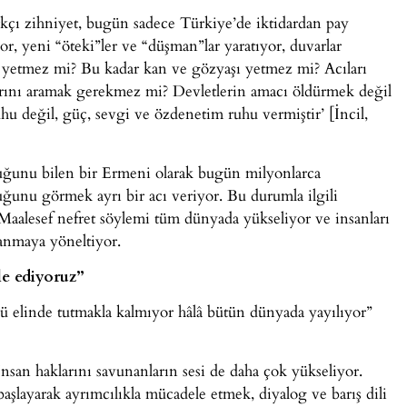
rkçı zihniyet, bugün sadece Türkiye’de iktidardan pay
r, yeni “öteki”ler ve “düşman”lar yaratıyor, duvarlar
k yetmez mi? Bu kadar kan ve gözyaşı yetmez mi? Acıları
llarını aramak gerekmez mi? Devletlerin amacı öldürmek değil
hu değil, güç, sevgi ve özdenetim ruhu vermiştir’ [İncil,
unu bilen bir Ermeni olarak bugün milyonlarca
unu görmek ayrı bir acı veriyor. Bu durumla ilgili
Maalesef nefret söylemi tüm dünyada yükseliyor ve insanları
panmaya yöneltiyor.
e ediyoruz”
ü elinde tutmakla kalmıyor hâlâ bütün dünyada yayılıyor”
nsan haklarını savunanların sesi de daha çok yükseliyor.
layarak ayrımcılıkla mücadele etmek, diyalog ve barış dili