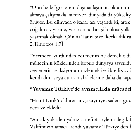
“Onu hedef gösteren, düşmanlaştıran, öldüren ı
almaya çalışmakla kalmıyor, dünyada da yükseliyo
örüyor. Bu dünyada o kadar acı yaşandı ki, artı
çoğaltmak yerine, var olan acılara şifa olma yo
yaşatmak olmalı! Çünkü Tanrı bize ‘korkaklık ru
2.Timoteos 1:7]
“Yerinden yurdundan edilmenin ne demek olduğ
mültecinin köklerinden kopup dünyaya savrulduğ
devletlerin reaksiyonunu izlemek ise ibretlik… 
kendi dini veya etnik mahallelerine daha da ka
“Yuvamız Türkiye’de ayrımcılıkla mücadel
“Hrant Dink’i öldüren ırkçı ziyniyet sadece güc
dedi ve ekledi:
“Ancak yükselen yalnızca nefret söylemi değil. İ
Vakfımızın amacı, kendi yuvamız Türkiye’den baş