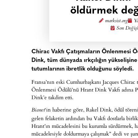
öldürmek değ
marksist.org
Ya
Son Değişi
Chirac Vakfı Çatışmaların Önlenmesi Öd
Dink, tüm dünyada ırkçılığın yükselişine
tutumlarının ibretlik olduğunu söyledi.
Fransa’nın eski Cumhurbaşkanı Jacques Chirac t
Önlenmesi Ödülü’nü Hrant Dink Vakfı adına Par
Dink’e takdim etti.
‘in haberine göre, Rakel Dink, ödül tören
Bianet
gelen felaketin ardından bu Vakfı dostlarla birli
Hrant’ın mücadelesini bu kurumla sürdürmek, h
mücadelesiyle doldurmaya çalışmak” dedi ve şunl