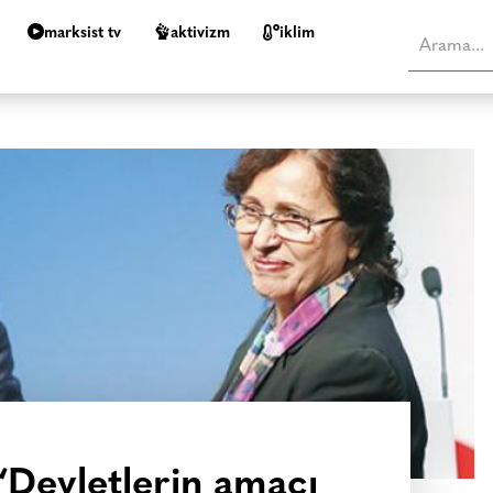
marksist tv
aktivizm
i̇klim
“Devletlerin amacı