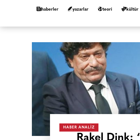
haberler
yazarlar
teori
kültür
HABER ANALIZ
Rakel Dink: 