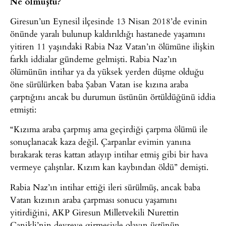
Ne olmuştu?
Giresun’un Eynesil ilçesinde 13 Nisan 2018’de evinin
önünde yaralı bulunup kaldırıldığı hastanede yaşamını
yitiren 11 yaşındaki Rabia Naz Vatan’ın ölümüne ilişkin
farklı iddialar gündeme gelmişti. Rabia Naz’ın
ölümünün intihar ya da yüksek yerden düşme olduğu
öne sürülürken baba Şaban Vatan ise kızına araba
çarptığını ancak bu durumun üstünün örtüldüğünü iddia
etmişti:
“Kızıma araba çarpmış ama geçirdiği çarpma ölümü ile
sonuçlanacak kaza değil. Çarpanlar evimin yanına
bırakarak teras kattan atlayıp intihar etmiş gibi bir hava
vermeye çalıştılar. Kızım kan kaybından öldü” demişti.
Rabia Naz’ın intihar ettiği ileri sürülmüş, ancak baba
Vatan kızının araba çarpması sonucu yaşamını
yitirdiğini, AKP Giresun Milletvekili Nurettin
Canikli’nin devreye girmesiyle olayın üstünün