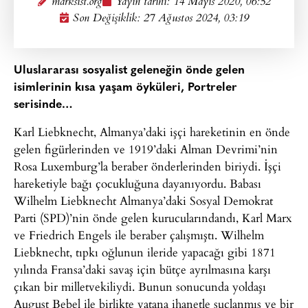
marksist.org
Yayın tarihi:
14 Mayıs 2020, 06:52
Son Değişiklik: 27 Ağustos 2024, 03:19
Uluslararası sosyalist geleneğin önde gelen
isimlerinin kısa yaşam öyküleri, Portreler
serisinde…
Karl Liebknecht, Almanya’daki işçi hareketinin en önde
gelen figürlerinden ve 1919’daki Alman Devrimi’nin
Rosa Luxemburg’la beraber önderlerinden biriydi. İşçi
hareketiyle bağı çocukluğuna dayanıyordu. Babası
Wilhelm Liebknecht Almanya’daki Sosyal Demokrat
Parti (SPD)’nin önde gelen kurucularındandı, Karl Marx
ve Friedrich Engels ile beraber çalışmıştı. Wilhelm
Liebknecht, tıpkı oğlunun ileride yapacağı gibi 1871
yılında Fransa’daki savaş için bütçe ayrılmasına karşı
çıkan bir milletvekiliydi. Bunun sonucunda yoldaşı
August Bebel ile birlikte vatana ihanetle suçlanmış ve bir