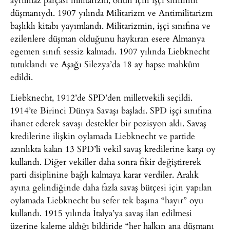
düşmanıydı. 1907 yılında Militarizm ve Antimilitarizm
başlıklı kitabı yayımlandı. Militarizmin, işçi sınıfına ve
ezilenlere düşman olduğunu haykıran esere Almanya
egemen sınıfı sessiz kalmadı. 1907 yılında Liebknecht
tutuklandı ve Aşağı Silezya’da 18 ay hapse mahkûm
edildi.
Liebknecht, 1912’de SPD’den milletvekili seçildi.
1914’te Birinci Dünya Savaşı başladı. SPD işçi sınıfına
ihanet ederek savaşı destekler bir pozisyon aldı. Savaş
kredilerine ilişkin oylamada Liebknecht ve partide
azınlıkta kalan 13 SPD’li vekil savaş kredilerine karşı oy
kullandı. Diğer vekiller daha sonra fikir değiştirerek
parti disiplinine bağlı kalmaya karar verdiler. Aralık
ayına gelindiğinde daha fazla savaş bütçesi için yapılan
oylamada Liebknecht bu sefer tek başına “hayır” oyu
kullandı. 1915 yılında İtalya’ya savaş ilan edilmesi
üzerine kaleme aldığı bildiride “her halkın ana düşmanı