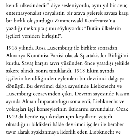
kendi ülkesindedir” diye sesleniyordu, aynı yıl bir avuç
enternasyonalist sosyalistin bir araya gelerek savaşa karşı
bir birlik oluşturduğu Zimmerwald Konferansı’na
yazdığı mektupta şunu söylüyordu: “Bütün ülkelerin
işçileri yeniden birleşin!”.
1916 yılında Rosa Luxemburg ile birlikte sonradan
Almanya Komünist Partisi olacak Spartakistler Birliği’ni
kurdu. Savaş karşıtı tavrı yüzünden önce yasadışı şekilde
askere alındı, sonra tutuklandı. 1918 Ekim ayında
işçilerin kendiliğinden eylemleri bir devrimci dalgaya
dönüştü. Bu devrimci dalga sayesinde Liebknecht ve
Luxemburg cezaevinden çıktı. Devrim sayesinde Kasım
ayında Alman İmparatorluğu sona erdi, Liebknecht ve
yoldaşları işçi konseylerinin iktidarını savundular. Ocak
1919’da henüz işçi iktidarı için koşulların yeterli
olmadığını bildikleri hâlde devrimci işçiler ile beraber
tavır alarak ayaklanmaya liderlik eden Liebknecht ve