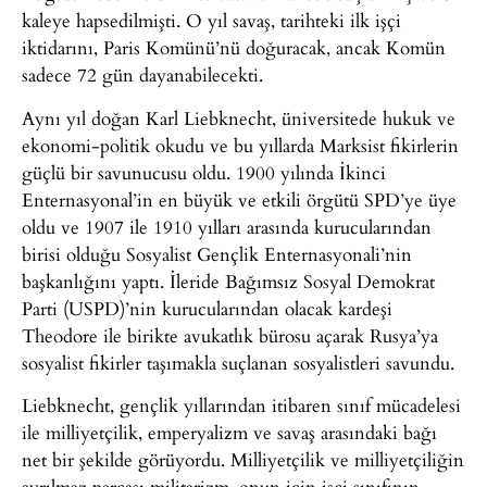
kaleye hapsedilmişti. O yıl savaş, tarihteki ilk işçi
iktidarını, Paris Komünü’nü doğuracak, ancak Komün
sadece 72 gün dayanabilecekti.
Aynı yıl doğan Karl Liebknecht, üniversitede hukuk ve
ekonomi-politik okudu ve bu yıllarda Marksist fikirlerin
güçlü bir savunucusu oldu. 1900 yılında İkinci
Enternasyonal’in en büyük ve etkili örgütü SPD’ye üye
oldu ve 1907 ile 1910 yılları arasında kurucularından
birisi olduğu Sosyalist Gençlik Enternasyonali’nin
başkanlığını yaptı. İleride Bağımsız Sosyal Demokrat
Parti (USPD)’nin kurucularından olacak kardeşi
Theodore ile birikte avukatlık bürosu açarak Rusya’ya
sosyalist fikirler taşımakla suçlanan sosyalistleri savundu.
Liebknecht, gençlik yıllarından itibaren sınıf mücadelesi
ile milliyetçilik, emperyalizm ve savaş arasındaki bağı
net bir şekilde görüyordu. Milliyetçilik ve milliyetçiliğin
ayrılmaz parçası militarizm, onun için işçi sınıfının