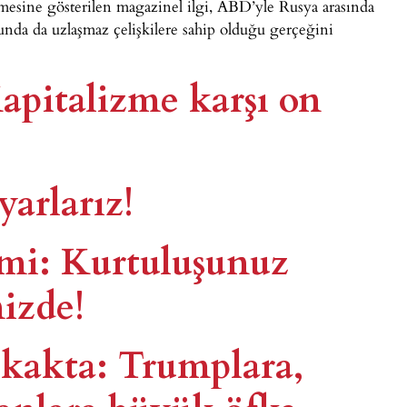
esine gösterilen magazinel ilgi, ABD’yle Rusya arasında
da da uzlaşmaz çelişkilere sahip olduğu gerçeğini
Kapitalizme karşı on
yarlarız!
emi: Kurtuluşunuz
nizde!
sokakta: Trumplara,