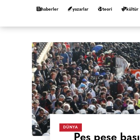
haberler
yazarlar
teori
kültür
DÜNYA
Peş peşe bası