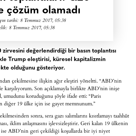
ize çözüm olamadı
yın tarihi:
8 Temmuz 2017, 05:38
klik: 8 Temmuz 2017, 05:38
rvesini değerlendirdiği bir basın toplantısı
kle Trump eleştirisi, küresel kapitalizmin
kte olduğunu gösteriyor.
dan çekilmesine ilişkin ağır eleştiri yöneltti. “ABD’nin
e karşılıyorum. Son açıklamayla birlikte ABD’nin inişe
l, umudunu koruduğunu şöyle ifade etti: “Paris
en diğer 19 ülke için ise gayet memnunum.”
ilmesinden sonra, sera gazı salımlarını kısıtlamayı taahhüt
, iklim anlaşmasını işlevsizleştirir. Geri kalan 19 ülkenin
se ABD’nin geri çekildiği koşullarda bir iyi niyet