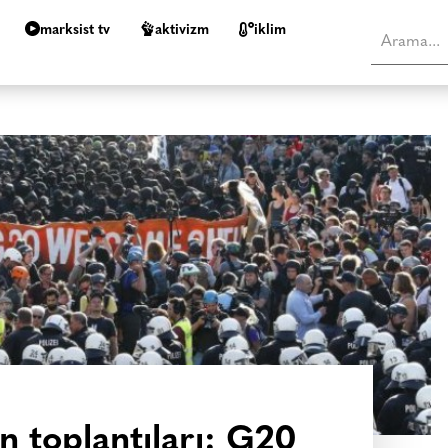
marksist tv
aktivizm
i̇klim
n toplantıları: G20