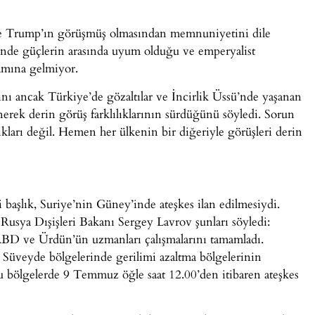
 ve Trump’ın görüşmüş olmasından memnuniyetini dile
sinde güçlerin arasında uyum olduğu ve emperyalist
lamına gelmiyor.
nı ancak Türkiye’de gözaltılar ve İncirlik Üssü’nde yaşanan
ek derin görüş farklılıklarının sürdüğünü söyledi. Sorun
kları değil. Hemen her ülkenin bir diğeriyle görüşleri derin
i başlık, Suriye’nin Güney’inde ateşkes ilan edilmesiydi.
Rusya Dışişleri Bakanı Sergey Lavrov şunları söyledi:
D ve Ürdün’ün uzmanları çalışmalarını tamamladı.
 Süveyde bölgelerinde gerilimi azaltma bölgelerinin
 bölgelerde 9 Temmuz öğle saat 12.00’den itibaren ateşkes