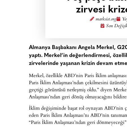
zirvesi kr
marksist.org
Ya
Son Değişi
Almanya Başbakanı Angela Merkel, G20 zi
yaptı. Merkel’in değerlendirmesi, özelli
zirvelerinde yaşanan krizin devam etme
Merkel, özellikle ABD’nin Paris İklim anlaşmasın
Paris İklim Anlaşması’ndan çekilmesini üzüntüyl
geçtiği görüntüsü netleşmiş oldu.” diyen Merke
Anlaşması’ndan geri dönüş olmayacağını bildir
İklim değişiminde başat rol oynayan ABD’nin çek
eden Paris İklim Anlaşması’nı ABD’nin tanımaması
“Paris İklim Anlaşması’ndan geri dönmeyeceği” i