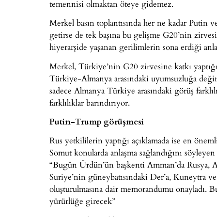
temennisi olmaktan öteye gidemez.
Merkel basın toplantısında her ne kadar Putin
getirse de tek başına bu gelişme G20’nin zirve
hiyerarşide yaşanan gerilimlerin sona erdiği an
Merkel, Türkiye’nin G20 zirvesine katkı yaptığı
Türkiye-Almanya arasındaki uyumsuzluğa değiner
sadece Almanya Türkiye arasındaki görüş farklılı
farklılıklar barındırıyor.
Putin-Trump görüşmesi
Rus yetkililerin yaptığı açıklamada ise en öneml
Somut konularda anlaşma sağlandığını söyleyen 
“Bugün Ürdün’ün başkenti Amman’da Rusya, AB
Suriye’nin güneybatısındaki Der’a, Kuneytra ve
oluşturulmasına dair memorandumu onayladı. Bu
yürürlüğe girecek”