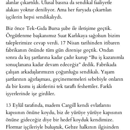
alanlar çıkartıldı. Ulusal basına da sendikal faaliyetle
alakası yoktur deniliyor. Ama her furyada çıkartılan
işçilerin hepsi sendikalıydı.
Biz önce Tek-Gıda Bursa şube ile iletişime geçtik.
Örgütlenme başkanımız Suat Karlıkaya sağolsun bizim
taleplerimize cevap verdi. 17 Nisan tarihinden itibaren
fabrikanın önünde tüm gün direnişe geçtik. Ondan
sonra da kış şartlarına kadar çadır kurup “Bu iş kazanımla
sonuçlanana kadar devam edeceğiz” dedik. Fabrikada
çalışan arkadaşlarımızın çoğunluğu sendikalı. Yaşam
şartlarının ağırlaşması, geçinememeleri sebebiyle onların
da bir kısmı iş akitlerini tek taraflı feshettiler. Farklı
işyerlerinde işe girdiler.
13 Eylül tarafında, madem Cargill kendi evlatlarını
kapısının önüne koydu, biz de yürüye yürüye kapısının
önüne gideceğiz diye bir hedef koyduk kendimize.
Flormar işçileriyle buluştuk, Gebze halkının ilgisinden