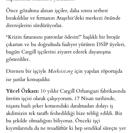
Önce gözaltına alınan işçiler, daha sonra serbest
bırakıldılar ve firmanın Ataşehir’deki merkezi önünde
direnişlerini sürdürüyorlar.
“Krizin faturasını patronlar ödesin!” başlıklı bir broşür
çıkartan ve bu doğrultuda faaliyet yürüten DSİP üyeleri,
bugün Cargill işçilerini ziyaret ederek dayanışma
gösterdiler.
Direnen bir işçiyle
için yapılan röportajda
Marksist.org
ise şunlar konuşuldu:
Yücel Özkan:
10 yıldır Cargill Orhangazi fabrikasında
üretim işçisi olarak çalışıyorum. 17 Nisan tarihinde,
nişasta bazlı şeker kotasındaki daralmadan dolayı iş
akdimizin tek taraflı feshedildiği bize tebliğ edildi. Biz
bu şekilde olmadığını biliyoruz. Önceki işçi
kıyımlarında da ne tesadüftür ki hep sendikal süreçte yer