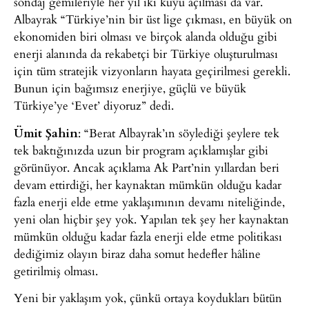
sondaj gemileriyle her yıl iki kuyu açılması da var.
Albayrak “Türkiye’nin bir üst lige çıkması, en büyük on
ekonomiden biri olması ve birçok alanda olduğu gibi
enerji alanında da rekabetçi bir Türkiye oluşturulması
için tüm stratejik vizyonların hayata geçirilmesi gerekli.
Bunun için bağımsız enerjiye, güçlü ve büyük
Türkiye’ye ‘Evet’ diyoruz” dedi.
Ümit Şahin
: “Berat Albayrak’ın söylediği şeylere tek
tek baktığınızda uzun bir program açıklamışlar gibi
görünüyor. Ancak açıklama Ak Part’nin yıllardan beri
devam ettirdiği, her kaynaktan mümkün olduğu kadar
fazla enerji elde etme yaklaşımının devamı niteliğinde,
yeni olan hiçbir şey yok. Yapılan tek şey her kaynaktan
mümkün olduğu kadar fazla enerji elde etme politikası
dediğimiz olayın biraz daha somut hedefler hâline
getirilmiş olması.
Yeni bir yaklaşım yok, çünkü ortaya koydukları bütün