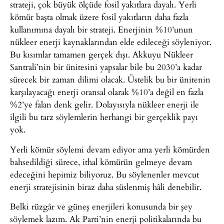
strateji, çok büyük ölçüde fosil yakıtlara dayalı. Yerli
kömür başta olmak üzere fosil yakıtların daha fazla
kullanımına dayalı bir strateji. Enerjinin %10’unun
nükleer enerji kaynaklarından elde edileceği söyleniyor.
Bu kısımlar tamamen gerçek dışı. Akkuyu Nükleer
Santrali’nin bir ünitesini yapsalar bile bu 2030’a kadar
sürecek bir zaman dilimi olacak. Üstelik bu bir ünitenin
karşılayacağı enerji oransal olarak %10’a değil en fazla
%2’ye falan denk gelir. Dolayısıyla nükleer enerji ile
ilgili bu tarz söylemlerin herhangi bir gerçeklik payı
yok.
Yerli kömür söylemi devam ediyor ama yerli kömürden
bahsedildiği sürece, ithal kömürün gelmeye devam
edeceğini hepimiz biliyoruz. Bu söylenenler mevcut
enerji stratejisinin biraz daha süslenmiş hâli denebilir.
Belki rüzgâr ve güneş enerjileri konusunda bir şey
söylemek lazım. Ak Parti’nin enerji politikalarında bu