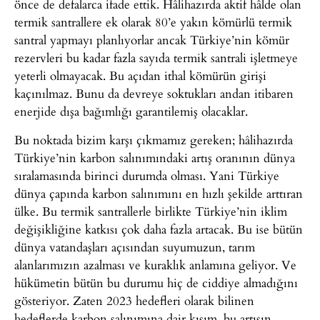
önce de defalarca ifade ettik. Hâlihazırda aktif hâlde olan
termik santrallere ek olarak 80’e yakın kömürlü termik
santral yapmayı planlıyorlar ancak Türkiye’nin kömür
rezervleri bu kadar fazla sayıda termik santrali işletmeye
yeterli olmayacak. Bu açıdan ithal kömürün girişi
kaçınılmaz. Bunu da devreye soktukları andan itibaren
enerjide dışa bağımlığı garantilemiş olacaklar.
Bu noktada bizim karşı çıkmamız gereken; hâlihazırda
Türkiye’nin karbon salınımındaki artış oranının dünya
sıralamasında birinci durumda olması. Yani Türkiye
dünya çapında karbon salınımını en hızlı şekilde arttıran
ülke. Bu termik santrallerle birlikte Türkiye’nin iklim
değişikliğine katkısı çok daha fazla artacak. Bu ise bütün
dünya vatandaşları açısından suyumuzun, tarım
alanlarımızın azalması ve kuraklık anlamına geliyor. Ve
hükümetin bütün bu durumu hiç de ciddiye almadığını
gösteriyor. Zaten 2023 hedefleri olarak bilinen
hedeflerde karbon salınımına dair kısım, bu artışın