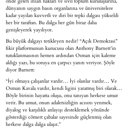
önde gelen insan hakları ve sivil toplum kuruluşlarına,
dünyanın saygın basın organlarına ve üniversitelere
kadar yayılan kuvvetli ve diri bir tepki dalgası yükseldi
her bir taraftan. Bu dalga her gün biraz daha
genişleyerek yayılıyor.
Bu büyük dalgayı tetikleyen nedir? “Açık Demokrasi”
fikir platformunun kurucusu olan Anthony Barnett’in
tutuklanmasının hemen ardından Osman için kaleme
aldığı yazı, bu soruya en çarpıcı yanıtı veriyor. Şöyle
diyor Barnett:
“İyi olmaya çalışanlar vardır… İyi olanlar vardır… Ve
Osman Kavala vardır, kendi ligini yaratmış biri olarak…
Böyle birinin hayatta oluşu, onu tanıyan herkese umut
verir. Bu umut, onun adaletsizliğin acısını yenmek,
diyalog ve karşılıklı anlayışı desteklemek yönünde
gösterdiği cömert çabalar sayesinde güçlenmiş olan
herkese dalga dalga ulaşır.”