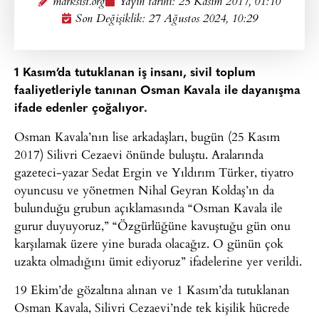
marksist.org
Yayın tarihi:
25 Kasım 2017, 01:10
Son Değişiklik: 27 Ağustos 2024, 10:29
1 Kasım’da tutuklanan iş insanı, sivil toplum
faaliyetleriyle tanınan Osman Kavala ile dayanışma
ifade edenler çoğalıyor.
Osman Kavala’nın lise arkadaşları, bugün (25 Kasım
2017) Silivri Cezaevi önünde buluştu. Aralarında
gazeteci-yazar Sedat Ergin ve Yıldırım Türker, tiyatro
oyuncusu ve yönetmen Nihal Geyran Koldaş’ın da
bulunduğu grubun açıklamasında “Osman Kavala ile
gurur duyuyoruz,” “Özgürlüğüne kavuştuğu gün onu
karşılamak üzere yine burada olacağız. O günün çok
uzakta olmadığını ümit ediyoruz” ifadelerine yer verildi.
19 Ekim’de gözaltına alınan ve 1 Kasım’da tutuklanan
Osman Kavala, Silivri Cezaevi’nde tek kişilik hücrede