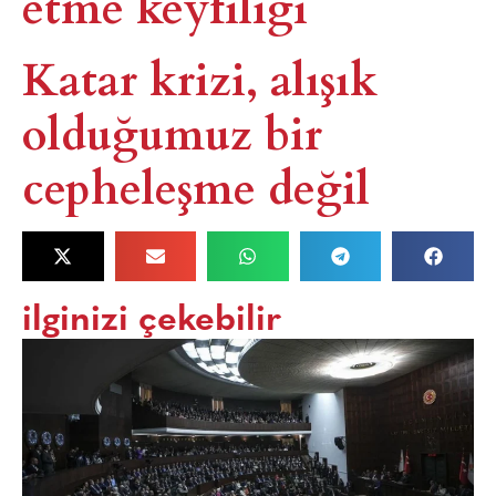
etme keyfiliği
Katar krizi, alışık
olduğumuz bir
cepheleşme değil
ilginizi çekebilir