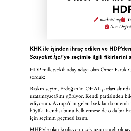
HDP
marksist.org
Ya
Son Değişi
KHK ile işinden ihraç edilen ve HDP’de
Sosyalist İşçi
‘ye seçimle ilgili fikirlerini 
HDP milletvekili aday adayı olan Ömer Faruk G
sorduk:
Baskın seçim, Erdoğan’ın OHAL şartları altında 
uzatamayacağını görüyor. Kendi partisinden bile 
ediyorum. Avrupa’dan gelen baskılar da önemli
büyük. Kendisi bunu belli etmese de o da bir ba
için seçimin geçmesi lazım.
MHP’yle olan koalisyonu çok uzun süreli olmayabi