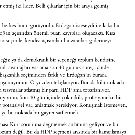
 etmiş iki lider. Belli çıkarlar için bir araya gelmiş
u, herkes bunu görüyordu. Erdoğan isteseydi ite kaka bu
oğan açısından önemli puan kayıpları oluşacaktı. Kısa
ir seçimle, kendisi açısından bu zararları gidermeyi
ceğiz ya da demokratik bir seçeneği toplum kendisine
mli avantajları var ama son 40 günlük süreç içinde
 başkanlık seçiminden farklı ve Erdoğan’ın burada
üşünüyorum. O yüzden telaşlanıyor. Burada kilit noktada
 travmalar atlatmış bir parti HDP ama toparlanıyor.
rüyorum. Son 40 gün içinde çok etkili, profesyonelce bir
ir potansiyel var, anlatmak gerekiyor. Konuşmak istemeyen,
P’ye bu noktada bir gayret sarf etmeli.
ırakması Kürt sorununa değmemek anlamına geliyor ve bu
 çözüm değil. Bu da HDP seçmeni arasında bir kamçılamaya