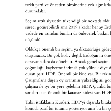
farklı parti ve önceden birbirlerine çok ağır laflar
durumdalar.
Seçim artık siyasetin tükendiği bir noktada old
süreci götürebilirdi ama 2019’a kadar her ay Erd
vadede en azından bunları da önleyerek baskın b
düşündü.
Oldukça önemli bir seçim, ya diktatörlüğe gide
oluşturacak. Bu çok kolay değil. Erdoğan’ın öne
dezavantajlara da dönebilir. Ancak genel seçim,
çoğunluğu kaybetme ihtimali çok yüksek diye d
duran parti HDP. Önemli bir kitle var. Bir takım
Çatışmalarla düşen oy oranının yükseldiğini gö
çalışma ile iyi bir yere gelebilir HDP. Çünkü b
soruları olan önemli bir kararsız kitlesi var. HD
Tabii ittifakların Kürtleri, HDP’yi dışarıda b
konuda pasif bir tutumu gösteriyor ama bu bir