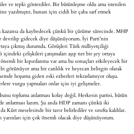
iler ve tepki gösterdiler. Bir bütünleşme oldu ama istenilen
ne yazılmıştır, bunun için ciddi bir çaba sarf etmek
kla kazansa da kaybedecek çünkü bir çürüme sürecinde. MHP
er devrilip gidecek diye düşünüyorum. İyi Parti’nin
rtaya çıkmış durumda. Görüşleri Türk milliyetçiliği
içindeki çelişkileri çatışmaları aşıp net bir şey ortaya
önemli bir kıpırdanma var ama bu sonuçları etkileyecek bir
bi görünüyor ama bir canlılık ve heyecan belirgin olarak
nemde hoşuma giden eski ezberleri tekrarlamıyor oluşu.
rlere vurgu yapmaları onlar için iyi gelişmeler.
 bunu topluma anlatması kolay değil. Herkesin partisi, bütün
ilde anlatması lazım. Şu anda HDP zamanı çünkü iki
k da Kürt meselesinde bir tavır belirlediler ve sınıfta kaldılar.
 yarınları için çok önemli olacak diye düşünüyorum.