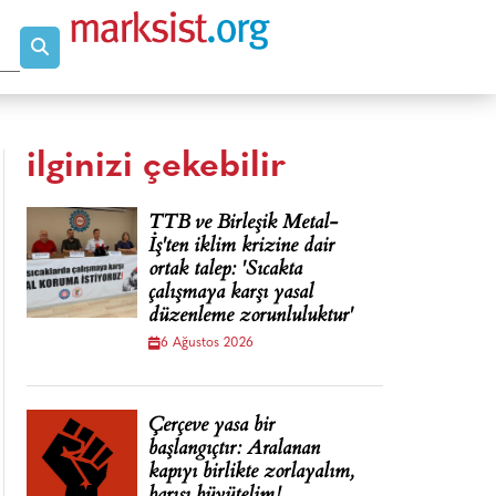
ilginizi çekebilir
TTB ve Birleşik Metal-
İş'ten iklim krizine dair
ortak talep: 'Sıcakta
çalışmaya karşı yasal
düzenleme zorunluluktur'
6 Ağustos 2026
Çerçeve yasa bir
başlangıçtır: Aralanan
kapıyı birlikte zorlayalım,