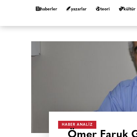
haberler
yazarlar
teori
kültür
HABER ANALIZ
Ömer Faruk Ge