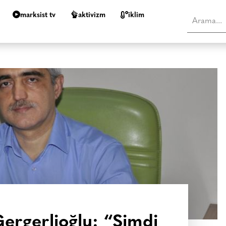
marksist tv
aktivizm
i̇klim
rgerlioğlu: “Şimdi