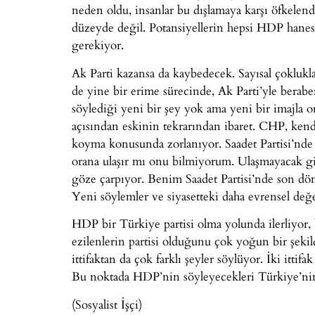
neden oldu, insanlar bu dışlamaya karşı öfkelend
düzeyde değil. Potansiyellerin hepsi HDP hanesi
gerekiyor.
Ak Parti kazansa da kaybedecek. Sayısal çoklu
de yine bir erime sürecinde, Ak Parti’yle berab
söylediği yeni bir şey yok ama yeni bir imajla o
açısından eskinin tekrarından ibaret. CHP, kendi 
koyma konusunda zorlanıyor. Saadet Partisi’nde 
orana ulaşır mı onu bilmiyorum. Ulaşmayacak gi
göze çarpıyor. Benim Saadet Partisi’nde son dö
Yeni söylemler ve siyasetteki daha evrensel değe
HDP bir Türkiye partisi olma yolunda ilerliyor,
ezilenlerin partisi olduğunu çok yoğun bir şek
ittifaktan da çok farklı şeyler söylüyor. İki ittifa
Bu noktada HDP’nin söyleyecekleri Türkiye’nin
(Sosyalist İşçi)