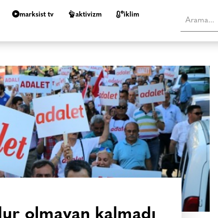
marksist tv
aktivizm
i̇klim
ur olmayan kalmadı