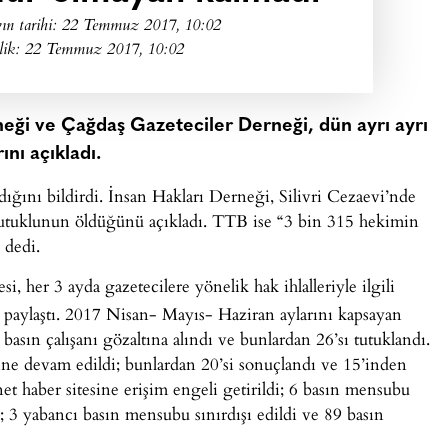
ın tarihi:
22 Temmuz 2017, 10:02
lik: 22 Temmuz 2017, 10:02
rneği ve Çağdaş Gazeteciler Derneği, dün ayrı ayrı
nı açıkladı.
ğını bildirdi. İnsan Hakları Derneği, Silivri Cezaevi’nde
tuklunun öldüğünü açıkladı. TTB ise “3 bin 315 hekimin
 dedi.
 her 3 ayda gazetecilere yönelik hak ihlalleriyle ilgili
paylaştı. 2017 Nisan- Mayıs- Haziran aylarını kapsayan
asın çalışanı gözaltına alındı ve bunlardan 26’sı tutuklandı.
ne devam edildi; bunlardan 20’si sonuçlandı ve 15’inden
net haber sitesine erişim engeli getirildi; 6 basın mensubu
 3 yabancı basın mensubu sınırdışı edildi ve 89 basın