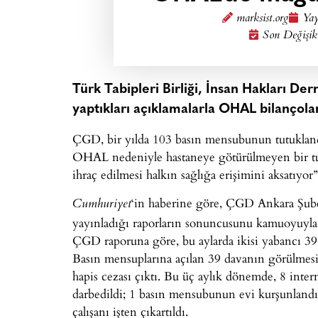
marksist.org
Yay
Son Değişik
Türk Tabipleri Birliği, İnsan Hakları De
yaptıkları açıklamalarla OHAL bilançoları
ÇGD, bir yılda 103 basın mensubunun tutuklandı
OHAL nedeniyle hastaneye götürülmeyen bir tu
ihraç edilmesi halkın sağlığa erişimini aksatıyor”
‘in haberine göre, ÇGD Ankara Şubesi,
Cumhuriyet
yayınladığı raporların sonuncusunu kamuoyuyla 
ÇGD raporuna göre, bu aylarda ikisi yabancı 39 b
Basın mensuplarına açılan 39 davanın görülmesi
hapis cezası çıktı. Bu üç aylık dönemde, 8 inter
darbedildi; 1 basın mensubunun evi kurşunlandı;
çalışanı işten çıkartıldı.