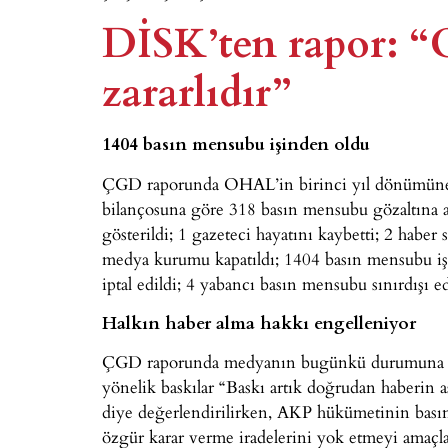
DİSK’ten rapor:
zararlıdır”
1404 basın mensubu işinden oldu
ÇGD raporunda OHAL’in birinci yıl dönümüne il
bilançosuna göre 318 basın mensubu gözaltına a
gösterildi; 1 gazeteci hayatını kaybetti; 2 haber s
medya kurumu kapatıldı; 1404 basın mensubu işin
iptal edildi; 4 yabancı basın mensubu sınırdışı 
Halkın haber alma hakkı engelleniyor
ÇGD raporunda medyanın bugünkü durumuna ili
yönelik baskılar “Baskı artık doğrudan haberin as
diye değerlendirilirken, AKP hükümetinin basını
özgür karar verme iradelerini yok etmeyi amaçla