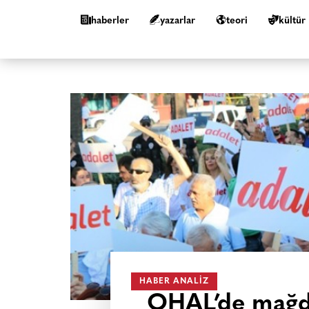
haberler
yazarlar
teori
kültür
HABER ANALIZ
OHAL’de mağd