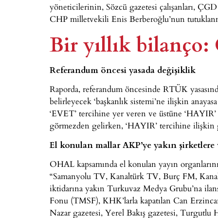
yöneticilerinin, Sözcü gazetesi çalışanları, ÇG
CHP milletvekili Enis Berberoğlu’nun tutuklanma
Bir yıllık bilanço
Referandum öncesi yasada değişiklik
Raporda, referandum öncesinde RTÜK yasasında 
belirleyecek ‘başkanlık sistemi’ne ilişkin anaya
‘EVET’ tercihine yer veren ve üstüne ‘HAYIR’ te
görmezden gelirken, ‘HAYIR’ tercihine ilişkin g
El konulan mallar AKP’ye yakın şirketlere v
OHAL kapsamında el konulan yayın organlarının 
“Samanyolu TV, Kanaltürk TV, Burç FM, Kana
iktidarına yakın Turkuvaz Medya Grubu’na ilansız
Fonu (TMSF), KHK’larla kapatılan Can Erzinc
Nazar gazetesi, Yerel Bakış gazetesi, Turgutlu H