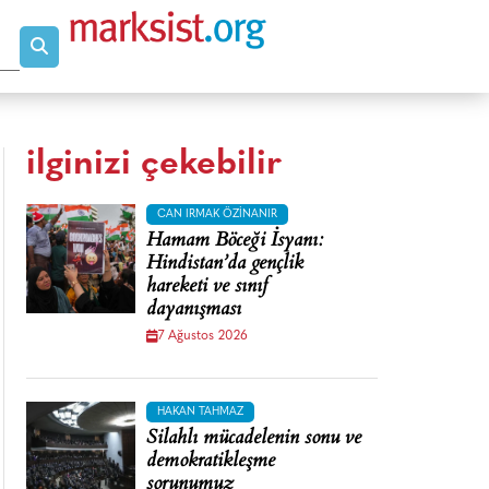
ilginizi çekebilir
CAN IRMAK ÖZINANIR
Hamam Böceği İsyanı:
Hindistan’da gençlik
hareketi ve sınıf
dayanışması
7 Ağustos 2026
HAKAN TAHMAZ
Silahlı mücadelenin sonu ve
demokratikleşme
sorunumuz