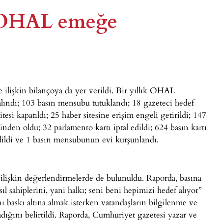
 “OHAL emeğe
işkin bilançoya da yer verildi. Bir yıllık OHAL
lındı; 103 basın mensubu tutuklandı; 18 gazeteci hedef
itesi kapatıldı; 25 haber sitesine erişim engeli getirildi; 147
den oldu; 32 parlamento kartı iptal edildi; 624 basın kartı
edildi ve 1 basın mensubunun evi kurşunlandı.
şkin değerlendirmelerde de bulunuldu. Raporda, basına
ıl sahiplerini, yani halkı; seni beni hepimizi hedef alıyor”
 baskı altına almak isterken vatandaşların bilgilenme ve
dığını belirtildi. Raporda, Cumhuriyet gazetesi yazar ve