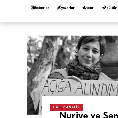
haberler
yazarlar
teori
kültür
HABER ANALIZ
Nuriye ve Sem