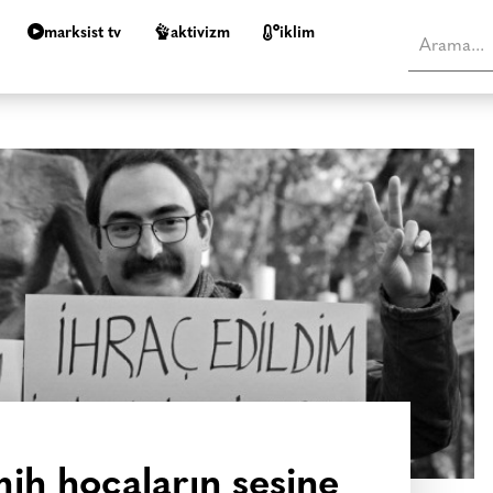
marksist tv
aktivizm
i̇klim
ih hocaların sesine