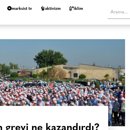
marksist tv
aktivizm
i̇klim
in grevi ne kazandırdı?