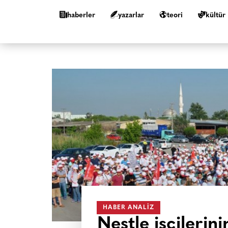
haberler
yazarlar
teori
kültür
HABER ANALIZ
Nestle işçilerin