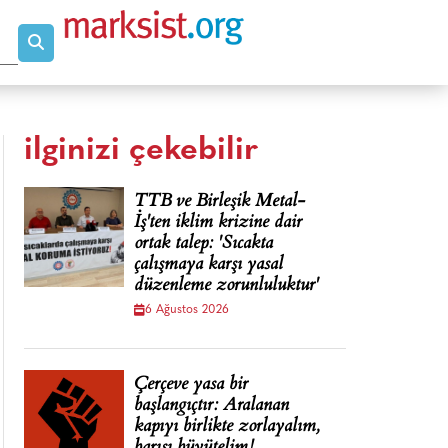
ilginizi çekebilir
TTB ve Birleşik Metal-
İş'ten iklim krizine dair
ortak talep: 'Sıcakta
çalışmaya karşı yasal
düzenleme zorunluluktur'
6 Ağustos 2026
Çerçeve yasa bir
başlangıçtır: Aralanan
kapıyı birlikte zorlayalım,