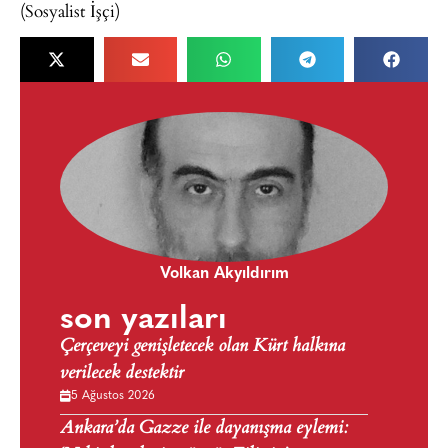
(Sosyalist İşçi)
Volkan Akyıldırım
son yazıları
Çerçeveyi genişletecek olan Kürt halkına
verilecek destektir
5 Ağustos 2026
Ankara’da Gazze ile dayanışma eylemi: