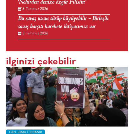
‘Nehirden denize özgür Filistin’
18 Temmuz 2026
Bu savaş uzun sürüp büyüyebilir - Birleşik
savaş karşıtı harekete ihtiyacımız var
13 Temmuz 2026
ilginizi çekebilir
CAN IRMAK ÖZINANIR