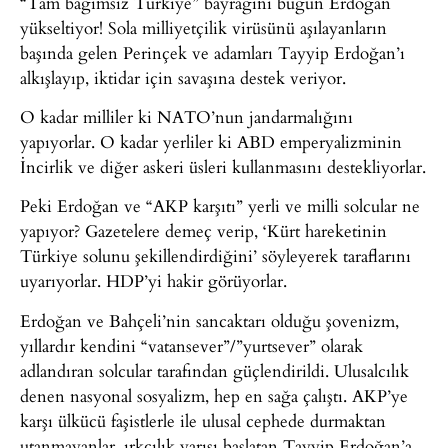
“Tam bağımsız Türkiye” bayrağını bugün Erdoğan
yükseltiyor! Sola milliyetçilik virüsünü aşılayanların
başında gelen Perinçek ve adamları Tayyip Erdoğan’ı
alkışlayıp, iktidar için savaşına destek veriyor.
O kadar milliler ki NATO’nun jandarmalığını
yapıyorlar. O kadar yerliler ki ABD emperyalizminin
İncirlik ve diğer askeri üsleri kullanmasını destekliyorlar.
Peki Erdoğan ve “AKP karşıtı” yerli ve milli solcular ne
yapıyor? Gazetelere demeç verip, ‘Kürt hareketinin
Türkiye solunu şekillendirdiğini’ söyleyerek taraflarını
uyarıyorlar. HDP’yi hakir görüyorlar.
Erdoğan ve Bahçeli’nin sancaktarı olduğu şovenizm,
yıllardır kendini “vatansever”/”yurtsever” olarak
adlandıran solcular tarafından güçlendirildi. Ulusalcılık
denen nasyonal sosyalizm, hep en sağa çalıştı. AKP’ye
karşı ülkücü faşistlerle ile ulusal cephede durmaktan
utanmayanlar, ırkçılık yarışı başlatan Tayyip Erdoğan’a