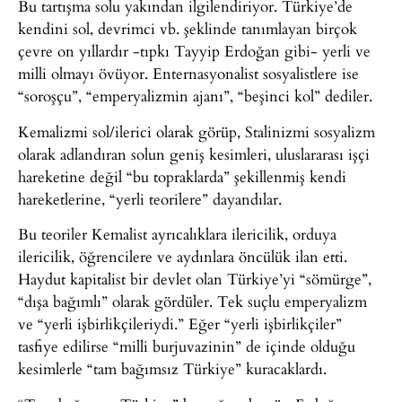
Bu tartışma solu yakından ilgilendiriyor. Türkiye’de
kendini sol, devrimci vb. şeklinde tanımlayan birçok
çevre on yıllardır -tıpkı Tayyip Erdoğan gibi- yerli ve
milli olmayı övüyor. Enternasyonalist sosyalistlere ise
“soroşçu”, “emperyalizmin ajanı”, “beşinci kol” dediler.
Kemalizmi sol/ilerici olarak görüp, Stalinizmi sosyalizm
olarak adlandıran solun geniş kesimleri, uluslararası işçi
hareketine değil “bu topraklarda” şekillenmiş kendi
hareketlerine, “yerli teorilere” dayandılar.
Bu teoriler Kemalist ayrıcalıklara ilericilik, orduya
ilericilik, öğrencilere ve aydınlara öncülük ilan etti.
Haydut kapitalist bir devlet olan Türkiye’yi “sömürge”,
“dışa bağımlı” olarak gördüler. Tek suçlu emperyalizm
ve “yerli işbirlikçileriydi.” Eğer “yerli işbirlikçiler”
tasfiye edilirse “milli burjuvazinin” de içinde olduğu
kesimlerle “tam bağımsız Türkiye” kuracaklardı.