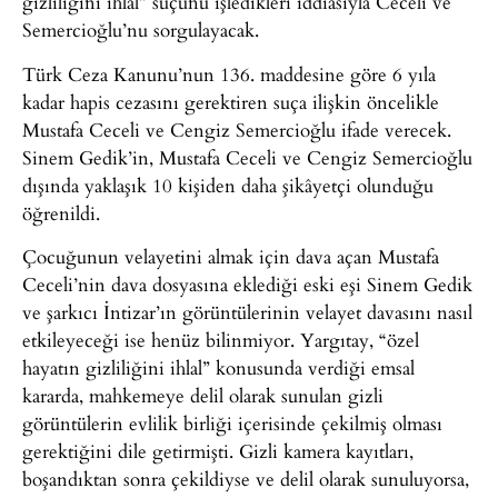
gizliliğini ihlal” suçunu işledikleri iddiasıyla Ceceli ve
Semercioğlu’nu sorgulayacak.
Türk Ceza Kanunu’nun 136. maddesine göre 6 yıla
kadar hapis cezasını gerektiren suça ilişkin öncelikle
Mustafa Ceceli ve Cengiz Semercioğlu ifade verecek.
Sinem Gedik’in, Mustafa Ceceli ve Cengiz Semercioğlu
dışında yaklaşık 10 kişiden daha şikâyetçi olunduğu
öğrenildi.
Çocuğunun velayetini almak için dava açan Mustafa
Ceceli’nin dava dosyasına eklediği eski eşi Sinem Gedik
ve şarkıcı İntizar’ın görüntülerinin velayet davasını nasıl
etkileyeceği ise henüz bilinmiyor. Yargıtay, “özel
hayatın gizliliğini ihlal” konusunda verdiği emsal
kararda, mahkemeye delil olarak sunulan gizli
görüntülerin evlilik birliği içerisinde çekilmiş olması
gerektiğini dile getirmişti. Gizli kamera kayıtları,
boşandıktan sonra çekildiyse ve delil olarak sunuluyorsa,