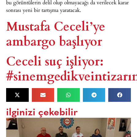
bu görüntülerin delil olup olmayacağı da verilecek karar
sonrası yeni bir tartışma yaratacak.
Mustafa Ceceli’ye
ambargo başlıyor
Ceceli suç işliyor:
#sinemgedikveintizarı
ilginizi çekebilir