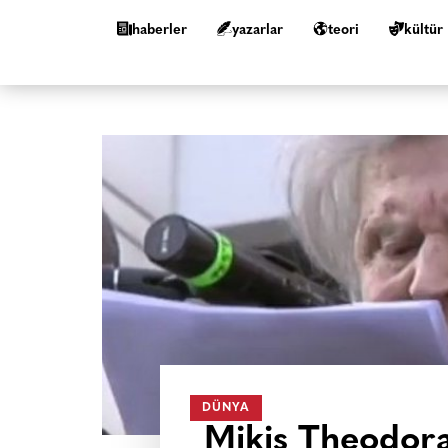
haberler
yazarlar
teori
kültür
DÜNYA
Mikis Theodora