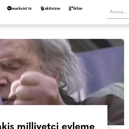
marksist tv
aktivizm
i̇klim
kis milliyetçi eyleme