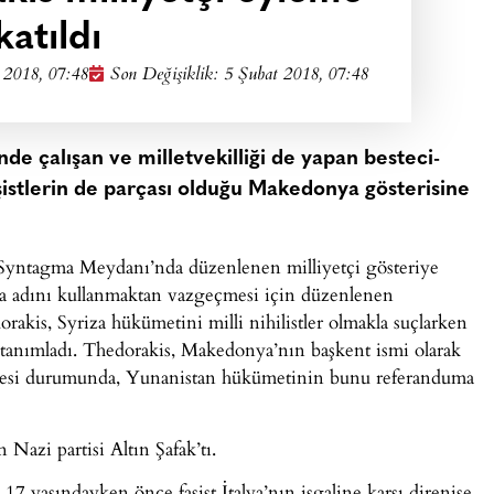
katıldı
 2018, 07:48
Son Değişiklik: 5 Şubat 2018, 07:48
nde çalışan ve milletvekilliği de yapan besteci-
şistlerin de parçası olduğu Makedonya gösterisine
Syntagma Meydanı’nda düzenlenen milliyetçi gösteriye
 adını kullanmaktan vazgeçmesi için düzenlenen
kis, Syriza hükümetini milli nihilistler olmakla suçlarken
k tanımladı. Thedorakis, Makedonya’nın başkent ismi olarak
mesi durumunda, Yunanistan hükümetinin bunu referanduma
Nazi partisi Altın Şafak’tı.
 yaşındayken önce faşist İtalya’nın işgaline karşı direnişe