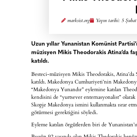
marksist.org
Yayın tarihi:
5 Şubat
Uzun yıllar Yunanistan Komünist Partisi’
müzisyen Mikis Theodorakis Atina’da fa
katıldı.
Besteci-müzisyen Mikis Theodorakis, Atina’da 
katıldı. Makedonya Cumhuriyeti’nin Makedonya
“Makedonya Yunandır” eylemine katılan Theodora
kendisini de “yurtsever enternasyonalist” olara
Skopje Makedonya ismini kullanmakta ısrar et
götürmesi gerektiğini söyledi.
Eyleme katılan örgütlerden biri de Yunanistan’ın 
Bugün 92 yaşında olan Mikis Thedorakis henüz 17