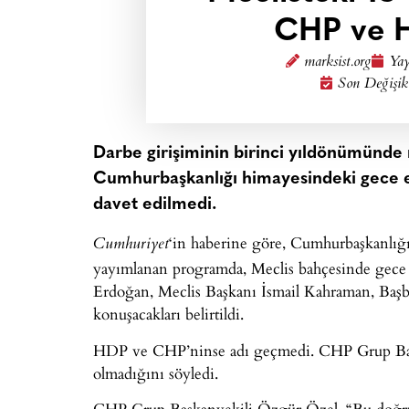
CHP ve H
marksist.org
Yay
Son Değişik
Darbe girişiminin birinci yıldönümünde
Cumhurbaşkanlığı himayesindeki gece e
davet edilmedi.
‘in haberine göre, Cumhurbaşkanlı
Cumhuriyet
yayımlanan programda, Meclis bahçesinde gece 
Erdoğan, Meclis Başkanı İsmail Kahraman, Başb
konuşacakları belirtildi.
HDP ve CHP’ninse adı geçmedi. CHP Grup Başkan
olmadığını söyledi.
CHP Grup Başkanvekili Özgür Özel, “Bu doğru 