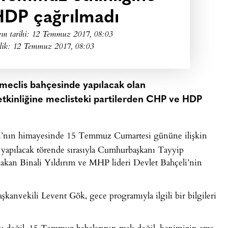
DP çağrılmadı
ın tarihi:
12 Temmuz 2017, 08:03
lik: 12 Temmuz 2017, 08:03
 meclis bahçesinde yapılacak olan
tkinliğine meclisteki partilerden CHP ve HDP
ğı’nın himayesinde 15 Temmuz Cumartesi gününe ilişkin
yapılacak törende sırasıyla Cumhurbaşkanı Tayyip
akan Binali Yıldırım ve MHP lideri Devlet Bahçeli’nin
vekili Levent Gök, gece programıyla ilgili bir bilgileri
değil, 15 Temmuz babalarının malı değil, hepimizin ama