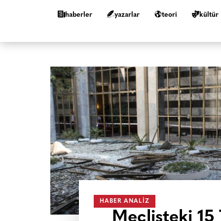
haberler
yazarlar
teori
kültür
HABER ANALIZ
Meclisteki 15