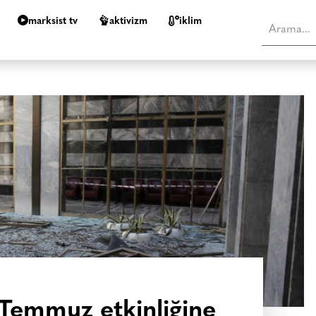
marksist tv
aktivizm
i̇klim
 Temmuz etkinliğine